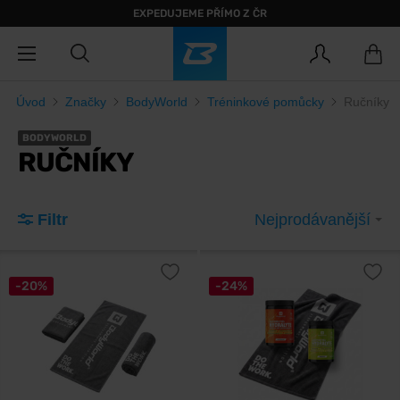
EXPEDUJEME PŘÍMO Z ČR
Úvod
Značky
BodyWorld
Tréninkové pomůcky
Ručníky
BODYWORLD
RUČNÍKY
Filtr
Nejprodávanější
-20%
-24%