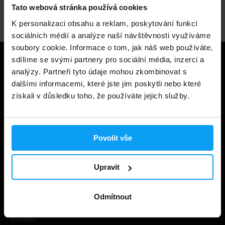
Odborné poradenství
Tato webová stránka používá cookies
K personalizaci obsahu a reklam, poskytování funkcí
sociálních médií a analýze naší návštěvnosti využíváme
soubory cookie. Informace o tom, jak náš web používáte,
sdílíme se svými partnery pro sociální média, inzerci a
Užitečné informace
analýzy. Partneři tyto údaje mohou zkombinovat s
dalšími informacemi, které jste jim poskytli nebo které
Způsoby a ceny doručení
získali v důsledku toho, že používáte jejich služby.
Obchodní podmínky
Ochrana soukromí
Povolit vše
Prohlášení o cookies
Odstoupení od smlouvy
Upravit
Nastavit cookies
Odmítnout
Dárkové poukázky
Kontakt