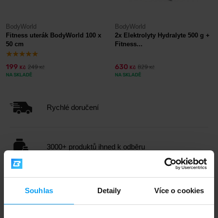
BodyWorld
BodyWorld
Fitness uterák BodyWorld 100 x
2x Elektrolyty Hydralyte 500 g +
50 cm
Fitness...
199
630
249
829
Kč
Kč
Kč
Kč
NA SKLADĚ
NA SKLADĚ
Rychlé doručení
3000+ produktů ihned k odběru
1.000.000+ objednávek
Souhlas
Detaily
Více o cookies