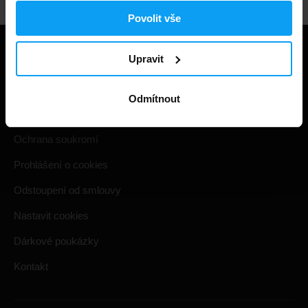
Povolit vše
Užitečné informace
Upravit
Způsoby a ceny doručení
Odmítnout
Obchodní podmínky
Ochrana soukromí
Prohlášení o cookies
Odstoupení od smlouvy
Nastavit cookies
Dárkové poukázky
Kontakt