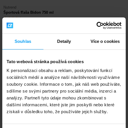
Nutrend
Športová fľaša Bidon 750 ml
89
99
Kč
Kč
NENÍ SKLADEM
Souhlas
Detaily
Více o cookies
Rychlé doručení
Tato webová stránka používá cookies
K personalizaci obsahu a reklam, poskytování funkcí
3000+ produktů ihned k odběru
sociálních médií a analýze naší návštěvnosti využíváme
soubory cookie. Informace o tom, jak náš web používáte,
sdílíme se svými partnery pro sociální média, inzerci a
1.000.000+ objednávek
analýzy. Partneři tyto údaje mohou zkombinovat s
dalšími informacemi, které jste jim poskytli nebo které
získali v důsledku toho, že používáte jejich služby.
Odborné poradenství