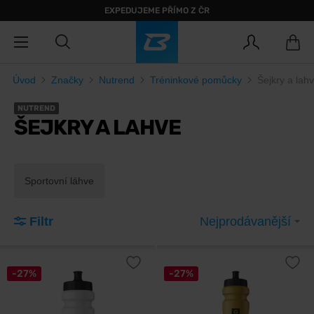
EXPEDUJEME PŘÍMO Z ČR
Úvod
Značky
Nutrend
Tréninkové pomůcky
Šejkry a lah
NUTREND
ŠEJKRY A LAHVE
Sportovní láhve
Filtr
Nejprodávanější
-27%
-27%