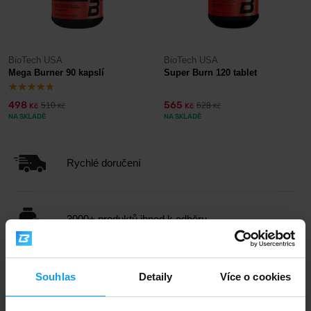
BioTech USA
BioTech USA
Mega Burner 90 kapslí
Super Burn 120 tablet
498
565
510
628
Kč
Kč
Kč
Kč
NA SKLADĚ
NA SKLADĚ
Rychlé doručení
3000+ produktů ihned k odběru
1.000.000+ objednávek
Souhlas
Detaily
Více o cookies