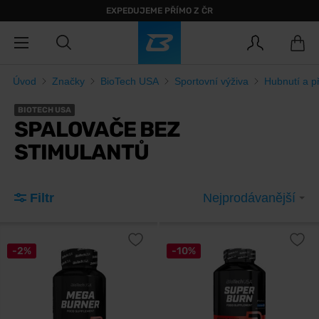
EXPEDUJEME PŘÍMO Z ČR
Úvod
Značky
BioTech USA
Sportovní výživa
Hubnutí a př
BIOTECH USA
SPALOVAČE BEZ
STIMULANTŮ
Filtr
Nejprodávanější
-2%
-10%