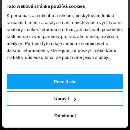
Tato webová stránka používá cookies
Odborné poradenství
K personalizaci obsahu a reklam, poskytování funkcí
sociálních médií a analýze naší návštěvnosti využíváme
soubory cookie. Informace o tom, jak náš web používáte,
sdílíme se svými partnery pro sociální média, inzerci a
Užitečné informace
analýzy. Partneři tyto údaje mohou zkombinovat s
dalšími informacemi, které jste jim poskytli nebo které
Způsoby a ceny doručení
získali v důsledku toho, že používáte jejich služby.
Obchodní podmínky
Ochrana soukromí
Povolit vše
Prohlášení o cookies
Odstoupení od smlouvy
Upravit
Nastavit cookies
Odmítnout
Dárkové poukázky