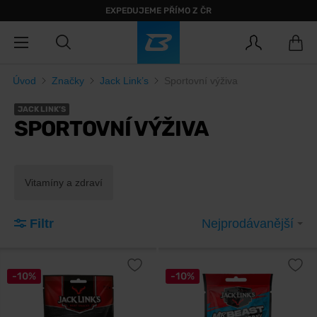
EXPEDUJEME PŘÍMO Z ČR
Úvod
Značky
Jack Link’s
Sportovní výživa
JACK LINK’S
SPORTOVNÍ VÝŽIVA
Vitamíny a zdraví
Filtr
Nejprodávanější
-10%
-10%