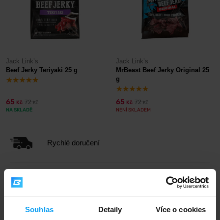
Jack Link’s
Jack Link’s
Beef Jerky Teriyaki 25 g
MrBeast Beef Jerky Original 25
g
65
65
72
72
Kč
Kč
Kč
Kč
NA SKLADĚ
NENÍ SKLADEM
Rychlé doručení
3000+ produktů ihned k odběru
Souhlas
Detaily
Více o cookies