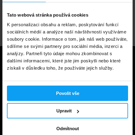
1.000.000+ objednávek
Tato webová stránka používá cookies
K personalizaci obsahu a reklam, poskytování funkcí
Odborné poradenství
sociálních médií a analýze naší návštěvnosti využíváme
soubory cookie. Informace o tom, jak náš web používáte,
sdílíme se svými partnery pro sociální média, inzerci a
analýzy. Partneři tyto údaje mohou zkombinovat s
Užitečné informace
dalšími informacemi, které jste jim poskytli nebo které
získali v důsledku toho, že používáte jejich služby.
Způsoby a ceny doručení
Obchodní podmínky
Povolit vše
Ochrana soukromí
Prohlášení o cookies
Upravit
Odstoupení od smlouvy
Odmítnout
Nastavit cookies