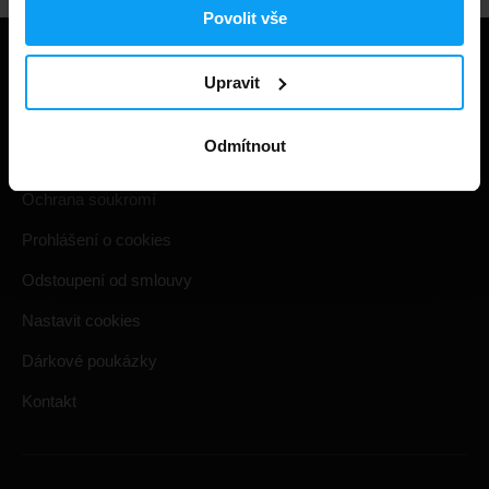
Povolit vše
Užitečné informace
Upravit
Způsoby a ceny doručení
Odmítnout
Obchodní podmínky
Ochrana soukromí
Prohlášení o cookies
Odstoupení od smlouvy
Nastavit cookies
Dárkové poukázky
Kontakt