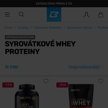
EXPEDUJEME PŘÍMO Z ČR
Úvod
Značky
Optimum Nutrition
Sportovní výživa
Protei
OPTIMUM NUTRITION
SYROVÁTKOVÉ WHEY
PROTEINY
Filtr
Nejprodávanější
-17%
-31%