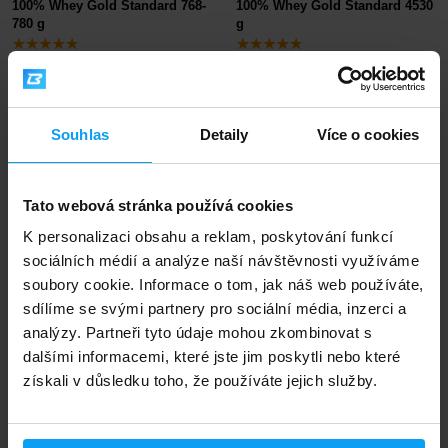
100% Whey Gold Standard 768-
100% Whey Gold Standard 4530
780 g
g
965
4085
1149
4419
Kč
Kč
Kč
Kč
NA SKLADĚ
- POSLEDNÍ KUSY
NA SKLADĚ
Souhlas
Detaily
Více o cookies
Rychlé doručení
Tato webová stránka používá cookies
3000+ produktů ihned k odběru
K personalizaci obsahu a reklam, poskytování funkcí
sociálních médií a analýze naší návštěvnosti využíváme
soubory cookie. Informace o tom, jak náš web používáte,
sdílíme se svými partnery pro sociální média, inzerci a
1.000.000+ objednávek
analýzy. Partneři tyto údaje mohou zkombinovat s
dalšími informacemi, které jste jim poskytli nebo které
získali v důsledku toho, že používáte jejich služby.
Odborné poradenství