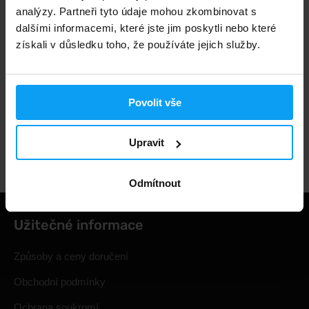
analýzy. Partneři tyto údaje mohou zkombinovat s
dalšími informacemi, které jste jim poskytli nebo které
3000+ produktů ihned k odběru
získali v důsledku toho, že používáte jejich služby.
1.000.000+ objednávek
Povolit vše
Upravit
Odborné poradenství
Odmítnout
Užitečné informace
Způsoby a ceny doručení
Obchodní podmínky
Ochrana soukromí