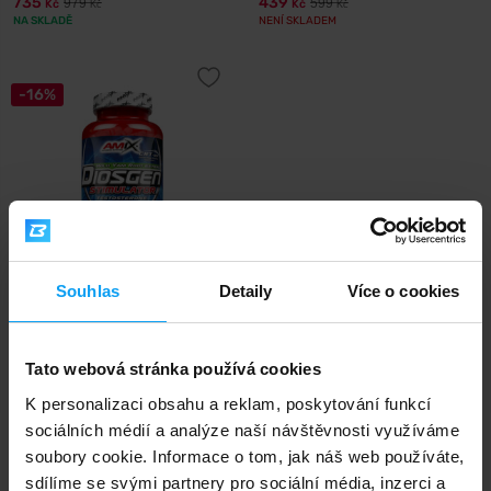
735
439
979
599
Kč
Kč
Kč
Kč
NA SKLADĚ
NENÍ SKLADEM
-16%
Souhlas
Detaily
Více o cookies
Amix
Diosgen Stimulator 100 kapslí
455
539
Tato webová stránka používá cookies
Kč
Kč
NENÍ SKLADEM
K personalizaci obsahu a reklam, poskytování funkcí
sociálních médií a analýze naší návštěvnosti využíváme
soubory cookie. Informace o tom, jak náš web používáte,
Rychlé doručení
sdílíme se svými partnery pro sociální média, inzerci a