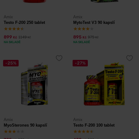
Amix
Amix
Testo F-200 250 tablet
MytoTest V3 90 kapslí
899
895
1149
975
Kč
Kč
Kč
Kč
NA SKLADĚ
NA SKLADĚ
-25%
-27%
Amix
Amix
MyoSterones 90 kapslí
Testo F-200 100 tablet