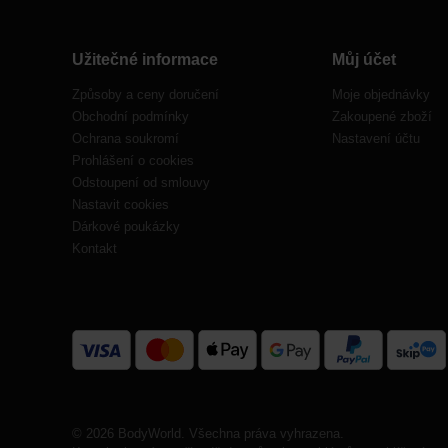
Užitečné informace
Můj účet
Způsoby a ceny doručení
Moje objednávky
Obchodní podmínky
Zakoupené zboží
Ochrana soukromí
Nastavení účtu
Prohlášení o cookies
Odstoupení od smlouvy
Nastavit cookies
Dárkové poukázky
Kontakt
© 2026 BodyWorld. Všechna práva vyhrazena.