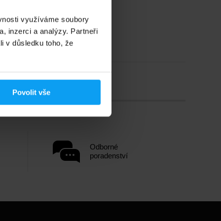
ěvnosti využíváme soubory
, inzerci a analýzy. Partneři
li v důsledku toho, že
Povolit vše
Odborné
poradenství