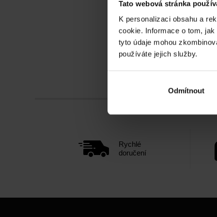
Tato webová stránka použív
129
K personalizaci obsahu a re
215
Kč
cookie. Informace o tom, jak
Na skl
tyto údaje mohou zkombinovat
používáte jejich služby.
Odmítnout
Rychlé
doručení