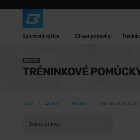
Sportovní výživa
Zdravé potraviny
Trénink
MUTANT
TRÉNINKOVÉ POMŮCK
Úvod
Značky
Mutant
Tréninkové pomůcky
Šejkry a lahve
2