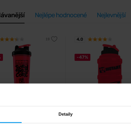
ávanější
Nejlépe hodnocené
Nejlevnější
4,0
%
-47%
Mutant
ifferent Born Hardcore
Born Hardcore Mini Mega 
 1000 ml
1600 ml
Detaily
í XXL šejkr s vysokou
Stylová plastová láhev určená pr
ou.
optimální hydrataci.