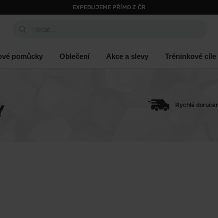
EXPEDUJEME PŘÍMO Z ČR
Hledat...
ové pomůcky
Oblečení
Akce a slevy
Tréninkové cíle
Y
Rychlé doručen