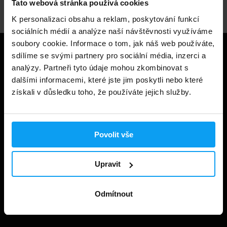
Tato webová stránka používá cookies
K personalizaci obsahu a reklam, poskytování funkcí
sociálních médií a analýze naší návštěvnosti využíváme
soubory cookie. Informace o tom, jak náš web používáte,
Užitečné informace
sdílíme se svými partnery pro sociální média, inzerci a
analýzy. Partneři tyto údaje mohou zkombinovat s
dalšími informacemi, které jste jim poskytli nebo které
Způsoby a ceny doručení
získali v důsledku toho, že používáte jejich služby.
Obchodní podmínky
Ochrana soukromí
Povolit vše
Prohlášení o cookies
Odstoupení od smlouvy
Upravit
Nastavit cookies
Dárkové poukázky
Odmítnout
Kontakt