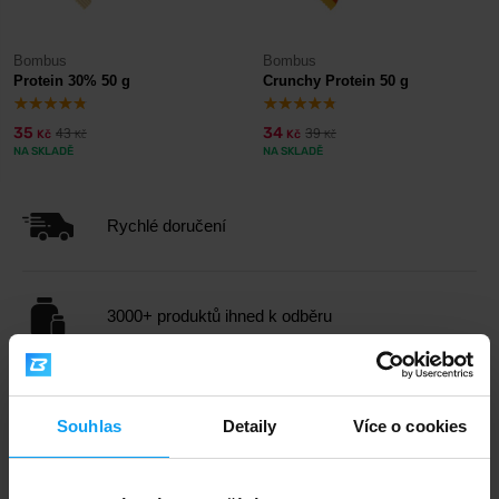
Bombus
Bombus
Protein 30% 50 g
Crunchy Protein 50 g
35
34
43
39
Kč
Kč
Kč
Kč
NA SKLADĚ
NA SKLADĚ
Rychlé doručení
3000+ produktů ihned k odběru
1.000.000+ objednávek
Souhlas
Detaily
Více o cookies
Odborné poradenství