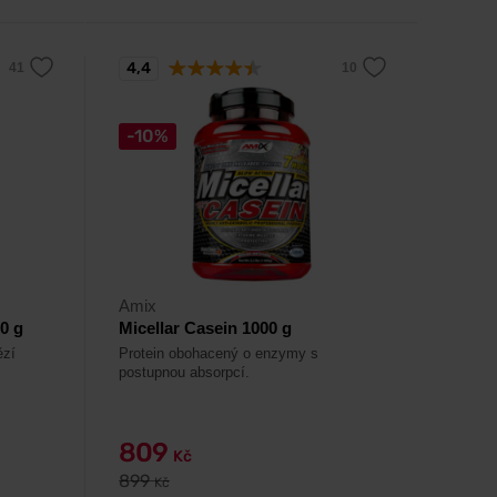
4,4
-10%
Amix
0 g
Micellar Casein 1000 g
ězí
Protein obohacený o enzymy s
postupnou absorpcí.
809
Kč
899
Kč