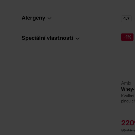
Alergeny
4,7
-1%
Speciální vlastnosti
Amix
Whey-P
Kvalitn
plnou ch
22
2235