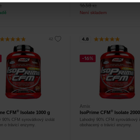
1638
č
Kč
adě
Není skladem
4,8
-16%
Amix
®
®
ime CFM
Isolate 1000 g
IsoPrime CFM
Isolate 2000
 90% CFM syrovátkový izolát
Lahodný 90% CFM syrovátkový i
n o trávicí enzymy.
obohacený o trávicí enzymy.