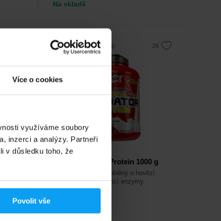
Na skladě
4,5
-15%
Více o cookies
ěvnosti využíváme soubory
, inzerci a analýzy. Partneři
li v důsledku toho, že
Amix
®
100% Predator
Protein 1000 g
Špičkový protein doplněný o hovězí
aminokyseliny a trávicí enzymy.
Povolit vše
675
Kč