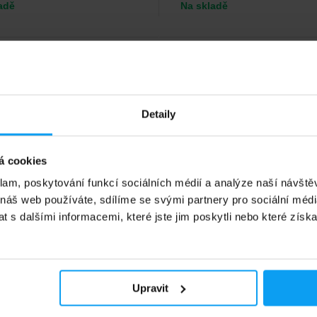
adě
Na skladě
4,4
-27%
Detaily
á cookies
klam, poskytování funkcí sociálních médií a analýze naší návšt
 náš web používáte, sdílíme se svými partnery pro sociální média
 s dalšími informacemi, které jste jim poskytli nebo které získa
Amix
h-8 2300 g
Micellar Casein 2200 g
ový protein se Stevieho.
Protein obohacený o enzymy s
postupnou absorpcí.
Upravit
9
1199
Kč
Kč