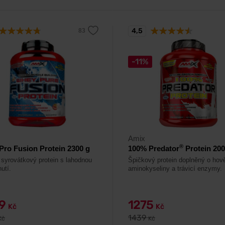
4,5
-11%
Amix
®
ro Fusion Protein 2300 g
100% Predator
Protein 200
í syrovátkový protein s lahodnou
Špičkový protein doplněný o hov
utí.
aminokyseliny a trávicí enzymy.
09
1275
Kč
Kč
1439
Kč
Kč