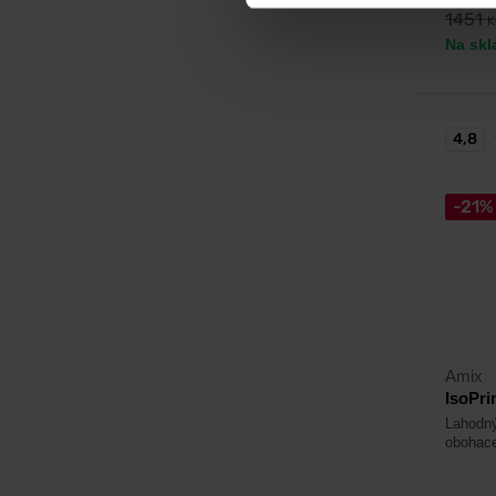
1451
K
Na skl
4,8
-21%
Amix
IsoPr
Lahodný
obohace