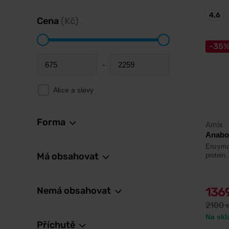
4,6
Cena
(Kč)
-35
-
Minimum price
Maximum price
Akce a slevy
Forma
Amix
Anabol
Enzymat
Má obsahovat
protein.
Nemá obsahovat
136
2100
Na skl
Příchutě