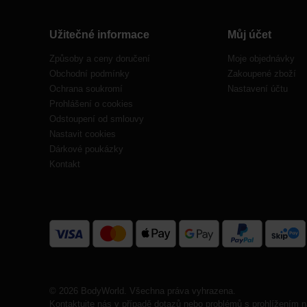
Užitečné informace
Můj účet
Způsoby a ceny doručení
Moje objednávky
Obchodní podmínky
Zakoupené zboží
Ochrana soukromí
Nastavení účtu
Prohlášení o cookies
Odstoupení od smlouvy
Nastavit cookies
Dárkové poukázky
Kontakt
© 2026 BodyWorld. Všechna práva vyhrazena.
Kontaktujte nás v případě dotazů nebo problémů s prohlížením n