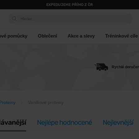
EXPEDUJEME PŘÍMO Z ČR
Hledat...
ové pomůcky
Oblečení
Akce a slevy
Tréninkové cíle
Rychlé doručen
Proteiny
Vanilkové proteiny
ávanější
Nejlépe hodnocené
Nejlevnější