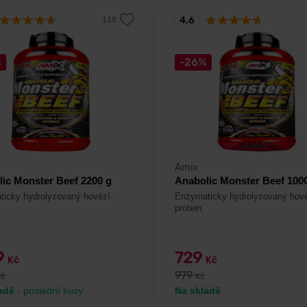
4,6
%
-26%
Amix
ic Monster Beef 2200 g
Anabolic Monster Beef 100
icky hydrolyzovaný hovězí
Enzymaticky hydrolyzovaný hov
protein.
9
729
Kč
Kč
979
Kč
Kč
adě
- poslední kusy
Na skladě