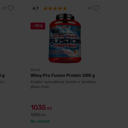
4,7
-19%
Amix
0 g
Whey-Pro Fusion Protein 1000 g
ězí
Kvalitní syrovátkový protein s lahodnou
plnou chutí.
1035
Kč
1285
Kč
Na skladě