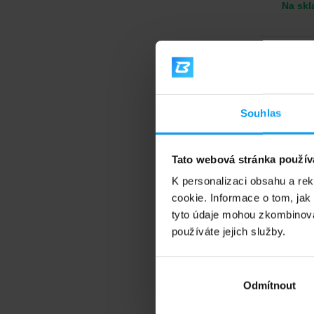
Na skl
1,0
-10%
Souhlas
Tato webová stránka použív
K personalizaci obsahu a re
cookie. Informace o tom, jak
tyto údaje mohou zkombinovat
Amix
Smoot
používáte jejich služby.
8-složk
Odmítnout
129