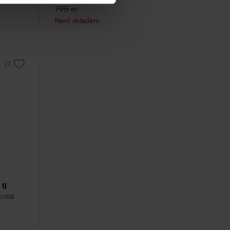
795
Kč
Není skladem
 g
zolát