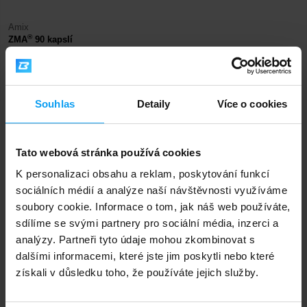
Amix
®
ZMA
90 kapslí
405
475
Kč
Kč
NENÍ SKLADEM
Souhlas
Detaily
Více o cookies
Rychlé doručení
Tato webová stránka používá cookies
K personalizaci obsahu a reklam, poskytování funkcí
3000+ produktů ihned k odběru
sociálních médií a analýze naší návštěvnosti využíváme
soubory cookie. Informace o tom, jak náš web používáte,
sdílíme se svými partnery pro sociální média, inzerci a
1.000.000+ objednávek
analýzy. Partneři tyto údaje mohou zkombinovat s
dalšími informacemi, které jste jim poskytli nebo které
získali v důsledku toho, že používáte jejich služby.
Odborné poradenství