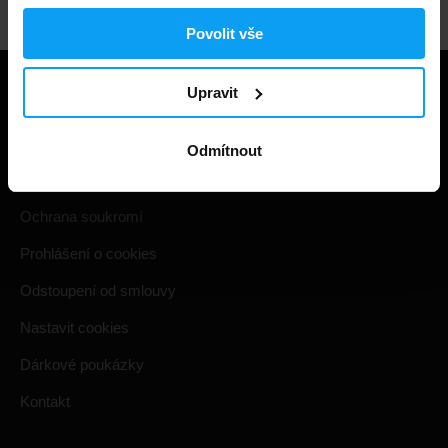
Povolit vše
Upravit
Užitečné informace
Způsoby a ceny doručení
Odmítnout
Obchodní podmínky
Ochrana soukromí
Prohlášení o cookies
Odstoupení od smlouvy
Nastavit cookies
Dárkové poukázky
Kontakt