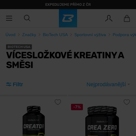
EXPEDUJEME PŘÍMO Z ČR
Úvod
Značky
BioTech USA
Sportovní výživa
Podpora vý
BIOTECH USA
VÍCESLOŽKOVÉ KREATINY A
SMĚSI
Filtr
Nejprodávanější
-7%