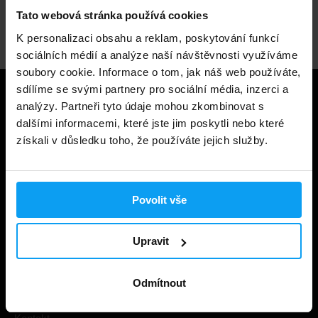
Tato webová stránka používá cookies
Odborné poradenství
K personalizaci obsahu a reklam, poskytování funkcí
sociálních médií a analýze naší návštěvnosti využíváme
soubory cookie. Informace o tom, jak náš web používáte,
sdílíme se svými partnery pro sociální média, inzerci a
Užitečné informace
analýzy. Partneři tyto údaje mohou zkombinovat s
dalšími informacemi, které jste jim poskytli nebo které
Způsoby a ceny doručení
získali v důsledku toho, že používáte jejich služby.
Obchodní podmínky
Ochrana soukromí
Povolit vše
Prohlášení o cookies
Odstoupení od smlouvy
Upravit
Nastavit cookies
Odmítnout
Dárkové poukázky