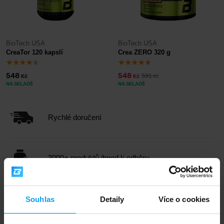
BioTech USA
BioTech USA
CreaTor 120 kapslí
Crea ZERO 320 g
548
548
591
Kč
Kč
Kč
NA SKLADĚ
NA SKLADĚ
Rychlé doručení
3000+ produktů ihned k odběru
1.000.000+ objednávek
Souhlas
Detaily
Více o cookies