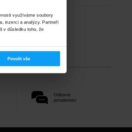
ěvnosti využíváme soubory
, inzerci a analýzy. Partneři
li v důsledku toho, že
Povolit vše
Odborné
poradenství