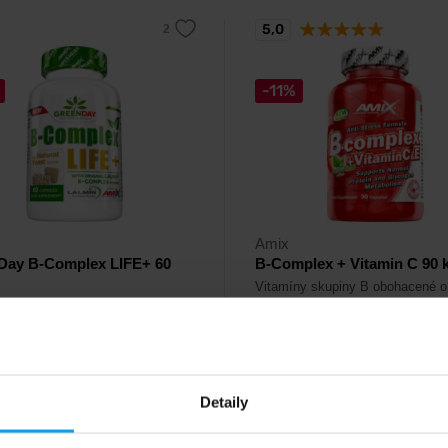
5,0
-11%
Amix
Day B-Complex LIFE+ 60
B-Complex + Vitamin C 90 k
Vitamíny skupiny B obohacené o
C, E a zinek.
í zdroj vitamínů skupiny B na
 energie, metabolismu a
ho zdraví.
4
275
Kč
Kč
309
Detaily
Kč
adě
Není skladem