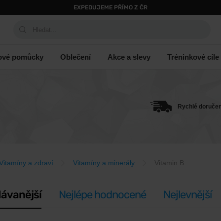
EXPEDUJEME PŘÍMO Z ČR
Hledat...
ové pomůcky
Oblečení
Akce a slevy
Tréninkové cíle
Rychlé doručen
Vitamíny a zdraví
Vitamíny a minerály
Vitamin B
ávanější
Nejlépe hodnocené
Nejlevnější