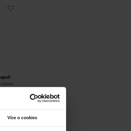
apslí
 vitamín
Více o cookies