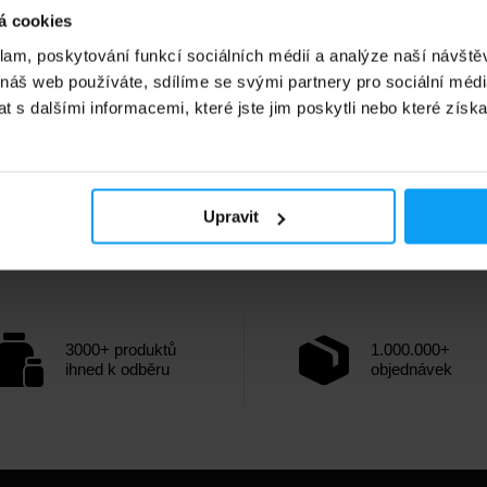
á cookies
klam, poskytování funkcí sociálních médií a analýze naší návšt
 náš web používáte, sdílíme se svými partnery pro sociální média
 s dalšími informacemi, které jste jim poskytli nebo které získa
Upravit
3000+ produktů
1.000.000+
ihned k odběru
objednávek