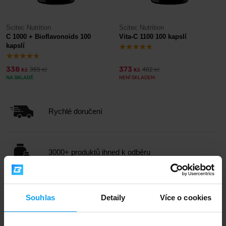
Scitec Nutrition
Scitec Nutrition
C 1000 + Bioflavonoids 100
Vita-C 1100 100 kapslí
kapslí
338
373
365
402
Kč
Kč
Kč
Kč
NA SKLADĚ
NENÍ SKLADEM
Rychlé doručení
3000+ produktů ihned k odběru
1.000.000+ objednávek
Souhlas
Detaily
Více o cookies