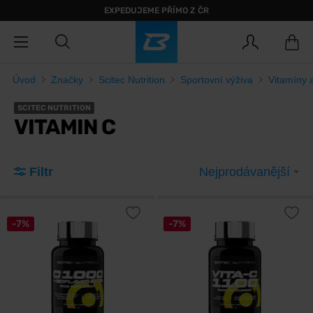
EXPEDUJEME PŘÍMO Z ČR
Úvod
Značky
Scitec Nutrition
Sportovní výživa
Vitamíny 
SCITEC NUTRITION
VITAMIN C
Filtr
Nejprodávanější
-7%
-7%