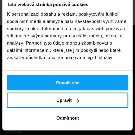
Odborné poradenství
Tato webová stránka používá cookies
K personalizaci obsahu a reklam, poskytování funkcí
sociálních médií a analýze naší návštěvnosti využíváme
soubory cookie. Informace o tom, jak náš web používáte,
sdílíme se svými partnery pro sociální média, inzerci a
Užitečné informace
analýzy. Partneři tyto údaje mohou zkombinovat s
dalšími informacemi, které jste jim poskytli nebo které
Způsoby a ceny doručení
získali v důsledku toho, že používáte jejich služby.
Obchodní podmínky
Ochrana soukromí
Povolit vše
Prohlášení o cookies
Odstoupení od smlouvy
Upravit
Nastavit cookies
Odmítnout
Dárkové poukázky
Kontakt