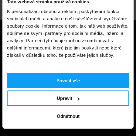
Tato webová stránka používá cookies
K personalizaci obsahu a reklam, poskytování funkcí
sociálních médií a analýze naší návštěvnosti využíváme
soubory cookie. Informace o tom, jak náš web používáte,
Užitečné informace
sdílíme se svými partnery pro sociální média, inzerci a
analýzy. Partneři tyto údaje mohou zkombinovat s
dalšími informacemi, které jste jim poskytli nebo které
Způsoby a ceny doručení
získali v důsledku toho, že používáte jejich služby.
Obchodní podmínky
Ochrana soukromí
Povolit vše
Prohlášení o cookies
Odstoupení od smlouvy
Upravit
Nastavit cookies
Dárkové poukázky
Odmítnout
Kontakt