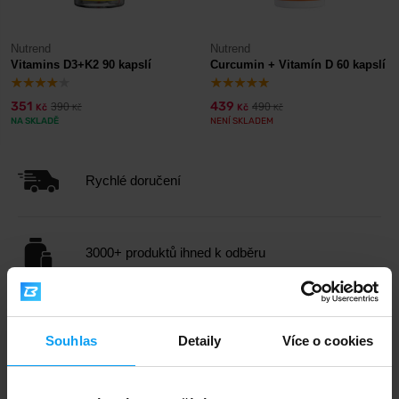
Nutrend
Nutrend
Vitamins D3+K2 90 kapslí
Curcumin + Vitamín D 60 kapslí
351
439
390
490
Kč
Kč
Kč
Kč
NA SKLADĚ
NENÍ SKLADEM
Rychlé doručení
3000+ produktů ihned k odběru
1.000.000+ objednávek
Souhlas
Detaily
Více o cookies
Odborné poradenství