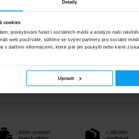
Detaily
1224
Kč
Kč
1358
Kč
á cookies
adě
Na skladě
klam, poskytování funkcí sociálních médií a analýze naší návšt
 náš web používáte, sdílíme se svými partnery pro sociální média
 s dalšími informacemi, které jste jim poskytli nebo které získa
Upravit
3000+ produktů
1.000.000+
ihned k odběru
objednávek