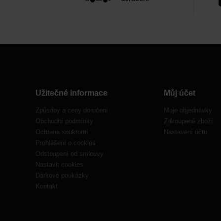
Užitečné informace
Můj účet
Způsoby a ceny doručení
Moje objednávky
Obchodní podmínky
Zakoupené zboží
Ochrana soukromí
Nastavení účtu
Prohlášení o cookies
Odstoupení od smlouvy
Nastavit cookies
Dárkové poukázky
Kontakt