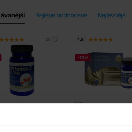
ávanější
Nejlépe hodnocené
Nejlevnější
4,8
-10%
Inca
n C 30 tablet
Inca Collagen 30 sáčků + V
C 30 tablet
 C s postupným uvolňováním
ný o šipky.
Akciový balíček.