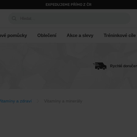
EXPEDUJEME PŘÍMO Z ČR
Hledat...
ové pomůcky
Oblečení
Akce a slevy
Tréninkové cíle
Rychlé doručen
Vitamíny a zdraví
Vitamíny a minerály