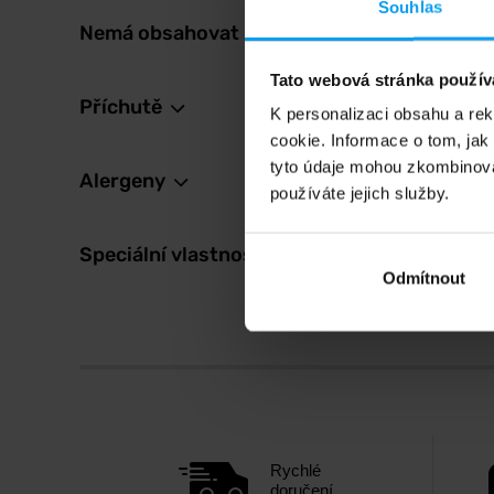
Souhlas
Nemá obsahovat
109
125
Kč
Tato webová stránka použív
Na skl
Příchutě
K personalizaci obsahu a re
cookie. Informace o tom, jak
tyto údaje mohou zkombinovat
Alergeny
používáte jejich služby.
Speciální vlastnosti
Odmítnout
Rychlé
doručení