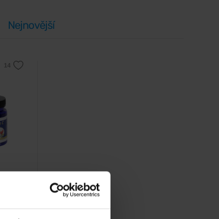
Nejnovější
itamin