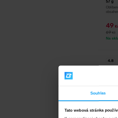
57 g
Oblíben
obsahem
49
K
69
Kč
Na skl
4,8
-29
Souhlas
Tato webová stránka použív
Mars