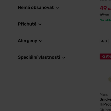
Nemá obsahovat
49
K
69
Kč
Na skl
Příchutě
Alergeny
4,8
-29
Speciální vlastnosti
Mars
Snick
HiProt
Oblíben