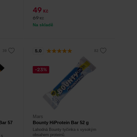
49
Kč
69
Kč
Na skladě
5,0
-23%
Mars
Bar 57
Bounty HiProtein Bar 52 g
Lahodná Bounty tyčinka s vysokým
obsahem proteinů.
 s