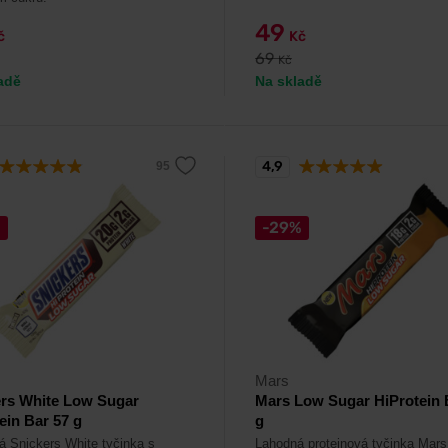
49
č
Kč
69
Kč
adě
Na skladě
4,9
%
-29%
Mars
ers White Low Sugar
Mars Low Sugar HiProtein 
ein Bar 57 g
g
á Snickers White tyčinka s
Lahodná proteinová tyčinka Mars