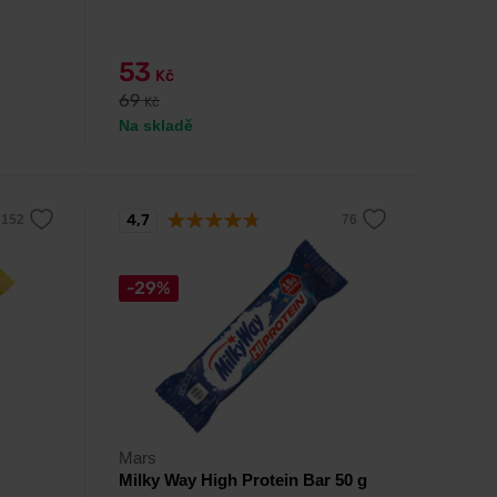
53
Kč
69
Kč
Na skladě
4,7
-29%
Mars
Milky Way High Protein Bar 50 g