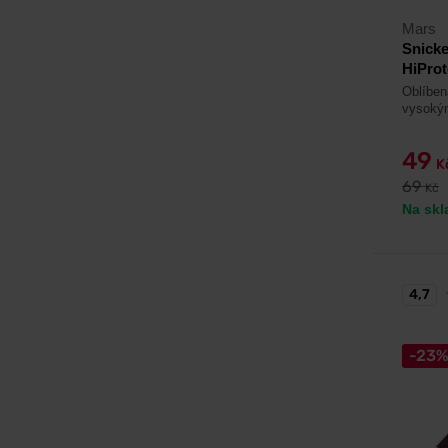
Mars
Snicke
HiProt
Oblíben
vysokým
49
K
69
Kč
Na skl
4,7
-23