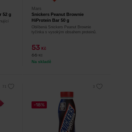
Mars
r 52 g
Snickers Peanut Brownie
HiProtein Bar 50 g
ující
Oblíbená Snickers Peanut Brownie
tyčinka s vysokým obsahem proteinů.
53
Kč
66
Kč
Na skladě
-18%