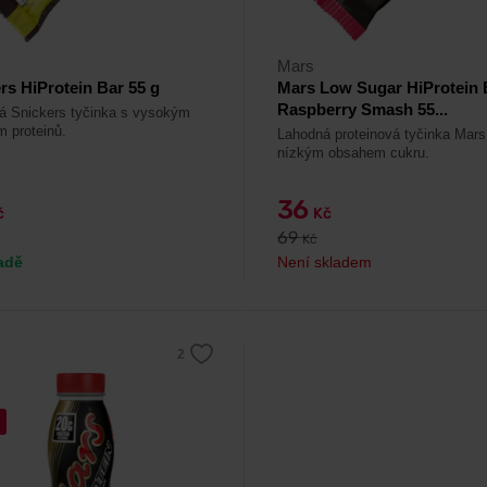
Mars
rs HiProtein Bar 55 g
Mars Low Sugar HiProtein 
Raspberry Smash 55...
á Snickers tyčinka s vysokým
 proteinů.
Lahodná proteinová tyčinka Mars
nízkým obsahem cukru.
36
č
Kč
69
Kč
adě
Není skladem