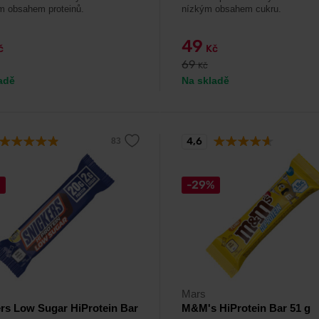
 obsahem proteinů.
nízkým obsahem cukru.
49
č
Kč
69
Kč
adě
Na skladě
4,6
%
-29%
Mars
rs Low Sugar HiProtein Bar
M&M's HiProtein Bar 51 g