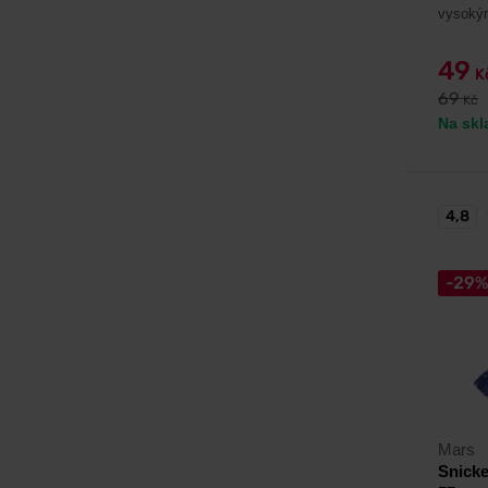
vysokým
49
K
69
Kč
Na skl
4,8
-29
Mars
Snicke