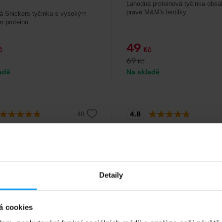
Lahodná proteinová tyčinka obsah
pravé M&M's lentilky.
á Snickers tyčinka s vysokým
 proteinů.
49
č
Kč
69
Kč
adě
Na skladě
4,8
%
-29%
Detaily
á cookies
Mars