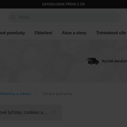
EXPEDUJEME PŘÍMO Z ČR
Hledat...
ové pomůcky
Oblečení
Akce a slevy
Tréninkové cíle
Rychlé doručen
Vitamíny a zdraví
Zdravé potraviny
Proteinové tyčinky, cookies a brownies
17