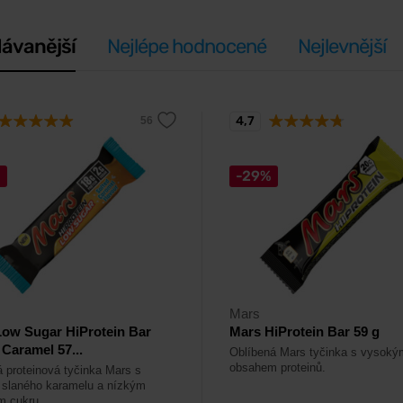
ávanější
Nejlépe hodnocené
Nejlevnější
4,7
%
-29%
Mars
ow Sugar HiProtein Bar
Mars HiProtein Bar 59 g
 Caramel 57...
Oblíbená Mars tyčinka s vysoký
obsahem proteinů.
 proteinová tyčinka Mars s
í slaného karamelu a nízkým
m cukru.