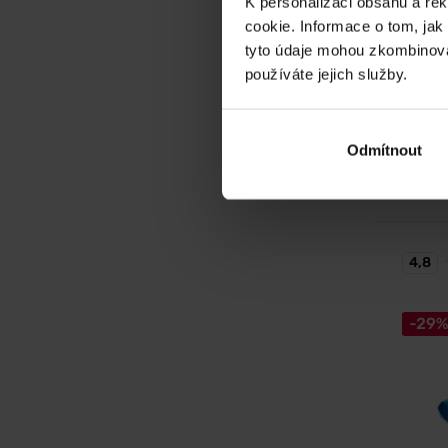
K personalizaci obsahu a re
Snick
cookie. Informace o tom, jak
HiProt
tyto údaje mohou zkombinovat
Oblíben
používáte jejich služby.
vysokým
49
K
Odmítnout
69
Kč
Na skl
4,8
-29