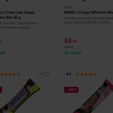
Mars
rs Crisp Low Sugar
M&M's Crispy HiProtein Ba
ein Bar 55 g
Lahodná proteinová tyčinka obsah
pravé M&amp;M&#39;s lentilky.
á Snickers Crisp tyčinka s
 obsahem proteinů.
53
č
Kč
69
Kč
adě
Na skladě
4,9
%
-48%