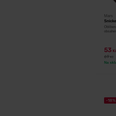
Mars
Snicke
Oblíben
obsahem
53
K
69
Kč
Na skl
-18%