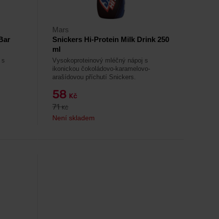
Mars
Bar
Snickers Hi-Protein Milk Drink 250
ml
 s
Vysokoproteinový mléčný nápoj s
ikonickou čokoládovo-karamelovo-
arašídovou příchutí Snickers.
58
Kč
71
Kč
Není skladem