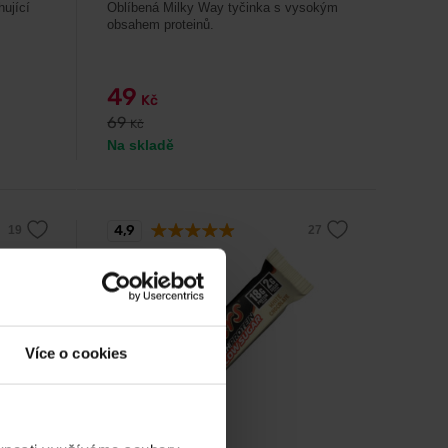
ující
Oblíbená Milky Way tyčinka s vysokým
obsahem proteinů.
49
Kč
69
Kč
Na skladě
4,9
-29%
Více o cookies
Mars