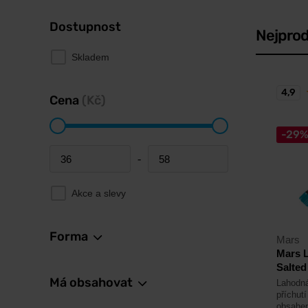
Dostupnost
Nejprod
Skladem
4,9
Cena
(Kč)
-29
-
Minimum price
Maximum price
Akce a slevy
Forma
Mars
Mars L
Salted
Má obsahovat
Lahodná
příchut
obsahe