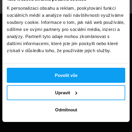
K personalizaci obsahu a reklam, poskytování funkcí
sociálních médií a analýze naší návštěvnosti využíváme
soubory cookie. Informace o tom, jak náš web používáte,
Užitečné informace
sdílíme se svými partnery pro sociální média, inzerci a
analýzy. Partneři tyto údaje mohou zkombinovat s
Způsoby a ceny doručení
dalšími informacemi, které jste jim poskytli nebo které
získali v důsledku toho, že používáte jejich služby.
Obchodní podmínky
Ochrana soukromí
Prohlášení o cookies
Povolit vše
Odstoupení od smlouvy
Upravit
Nastavit cookies
Dárkové poukázky
Odmítnout
Kontakt