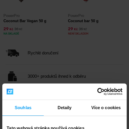
PowerPro
PowerPro
Coconut Bar Vegan 50 g
Coconut bar 50 g
29
29
36
36
Kč
Kč
Kč
Kč
NA SKLADĚ
NENÍ SKLADEM
Rychlé doručení
3000+ produktů ihned k odběru
1.000.000+ objednávek
Souhlas
Detaily
Více o cookies
Odborné poradenství
Tato webová stránka používá cookies