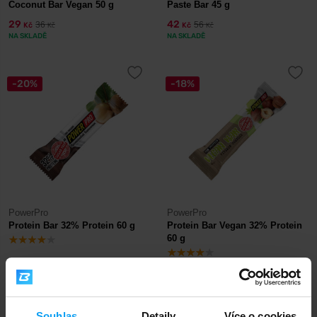
Coconut Bar Vegan 50 g
Paste Bar 45 g
29
42
36
56
Kč
Kč
Kč
Kč
NA SKLADĚ
NA SKLADĚ
-20%
-18%
PowerPro
PowerPro
Protein Bar 32% Protein 60 g
Protein Bar Vegan 32% Protein
60 g
48
49
60
60
Kč
Kč
Kč
Kč
NA SKLADĚ
NENÍ SKLADEM
Souhlas
Detaily
Více o cookies