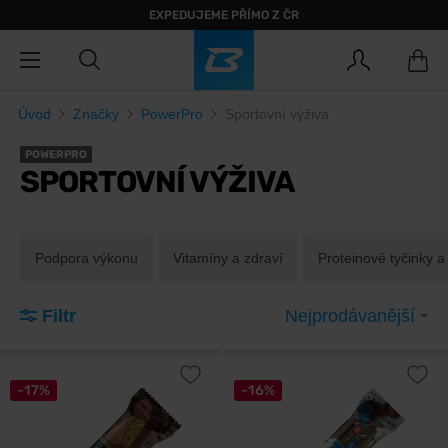
EXPEDUJEME PŘÍMO Z ČR
Úvod
Značky
PowerPro
Sportovní výživa
POWERPRO
SPORTOVNÍ VÝŽIVA
Podpora výkonu
Vitamíny a zdraví
Proteinové tyčinky a 
Filtr
Nejprodávanější
-17%
-16%