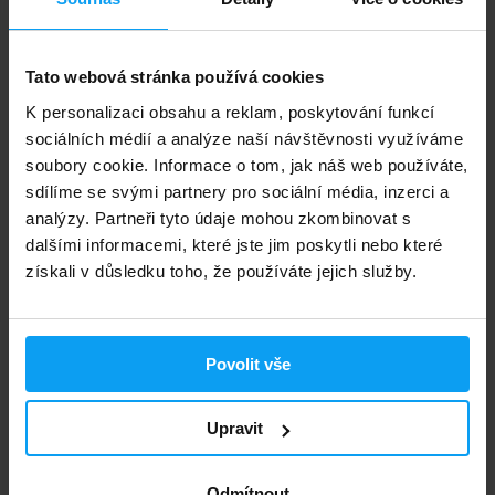
-19%
Tato webová stránka používá cookies
K personalizaci obsahu a reklam, poskytování funkcí
sociálních médií a analýze naší návštěvnosti využíváme
soubory cookie. Informace o tom, jak náš web používáte,
sdílíme se svými partnery pro sociální média, inzerci a
analýzy. Partneři tyto údaje mohou zkombinovat s
PowerPro
Coconut bar 50 g
dalšími informacemi, které jste jim poskytli nebo které
získali v důsledku toho, že používáte jejich služby.
29
36
Kč
Kč
NENÍ SKLADEM
Povolit vše
Rychlé doručení
Upravit
3000+ produktů ihned k odběru
Odmítnout