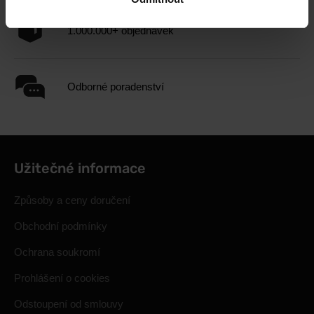
1.000.000+ objednávek
Odborné poradenství
Užitečné informace
Způsoby a ceny doručení
Obchodní podmínky
Ochrana soukromí
Prohlášení o cookies
Odstoupení od smlouvy