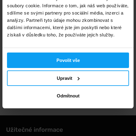
NENÍ SKLADEM
soubory cookie. Informace o tom, jak náš web používáte,
sdílíme se svými partnery pro sociální média, inzerci a
analýzy. Partneři tyto údaje mohou zkombinovat s
Rychlé doručení
dalšími informacemi, které jste jim poskytli nebo které
získali v důsledku toho, že používáte jejich služby.
3000+ produktů ihned k odběru
Povolit vše
1.000.000+ objednávek
Upravit
Odborné poradenství
Odmítnout
Užitečné informace