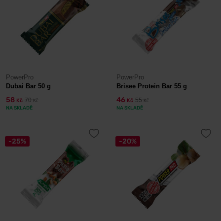
PowerPro
PowerPro
Dubai Bar 50 g
Brisee Protein Bar 55 g
58
46
70
55
Kč
Kč
Kč
Kč
NA SKLADĚ
NA SKLADĚ
-25%
-20%