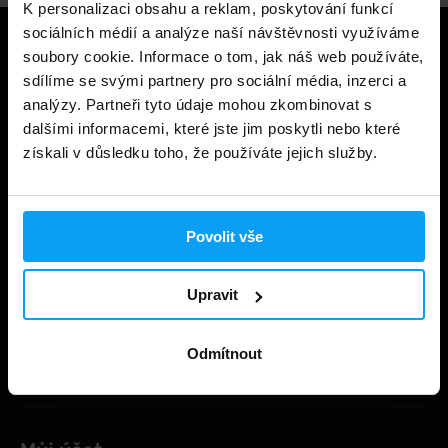
K personalizaci obsahu a reklam, poskytování funkcí
sociálních médií a analýze naší návštěvnosti využíváme
Užitečné informace
soubory cookie. Informace o tom, jak náš web používáte,
sdílíme se svými partnery pro sociální média, inzerci a
Způsoby a ceny doručení
analýzy. Partneři tyto údaje mohou zkombinovat s
dalšími informacemi, které jste jim poskytli nebo které
Obchodní podmínky
získali v důsledku toho, že používáte jejich služby.
Ochrana soukromí
Prohlášení o cookies
Povolit vše
Odstoupení od smlouvy
Nastavit cookies
Upravit
Dárkové poukázky
Odmítnout
Kontakt