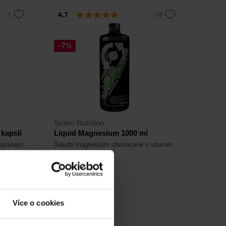
4,7
-7%
Scitec Nutrition
kapslí
Liquid Magnesium 1000 ml
itaminem
Tekuté magnesium obohacené o vitamin
vhodný
C.
498
Kč
537
Více o cookies
Kč
Není skladem