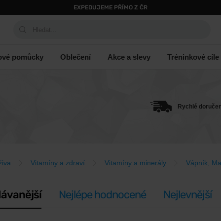
EXPEDUJEME PŘÍMO Z ČR
Hledat...
ové pomůcky
Oblečení
Akce a slevy
Tréninkové cíle
Rychlé doručen
živa
Vitamíny a zdraví
Vitamíny a minerály
Vápník, Ma
ávanější
Nejlépe hodnocené
Nejlevnější