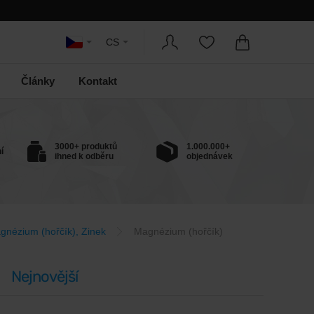
CS
Články
Kontakt
3000+ produktů
1.000.000+
í
ihned k odběru
objednávek
gnézium (hořčík), Zinek
Magnézium (hořčík)
Nejnovější