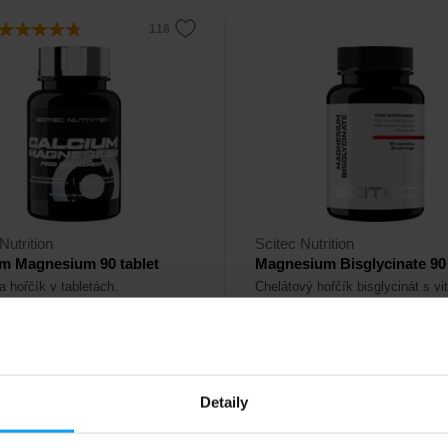
Nutrition
Scitec Nutrition
m Magnesium 90 tablet
Magnesium Bisglycinate 90 
a hořčík v tabletách.
Chelátový hořčík bisglycinát s v
B6 – pro svaly, nervy a energii, 
při únavě a svalových křečích.
382
Kč
Kč
Detaily
adě
Na skladě