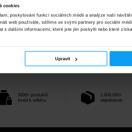
á cookies
klam, poskytování funkcí sociálních médií a analýze naší návšt
 náš web používáte, sdílíme se svými partnery pro sociální média
 s dalšími informacemi, které jste jim poskytli nebo které získa
Upravit
3000+ produktů
1.000.000+
ihned k odběru
objednávek