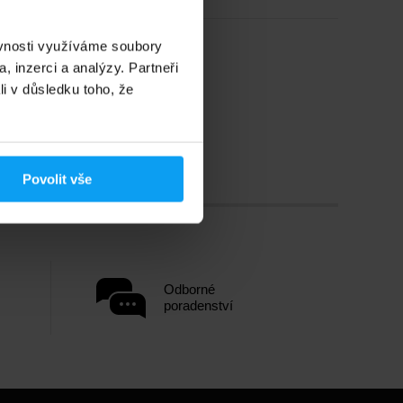
ěvnosti využíváme soubory
, inzerci a analýzy. Partneři
li v důsledku toho, že
Povolit vše
Odborné
poradenství