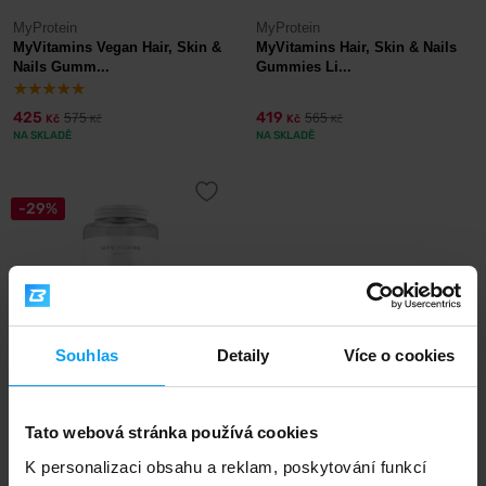
MyProtein
MyProtein
MyVitamins Vegan Hair, Skin &
MyVitamins Hair, Skin & Nails
Nails Gumm...
Gummies Li...
425
419
575
565
Kč
Kč
Kč
Kč
NA SKLADĚ
NA SKLADĚ
-29%
Souhlas
Detaily
Více o cookies
MyProtein
MyVitamins Hyaluronic Acid 60
Tato webová stránka používá cookies
tablet
K personalizaci obsahu a reklam, poskytování funkcí