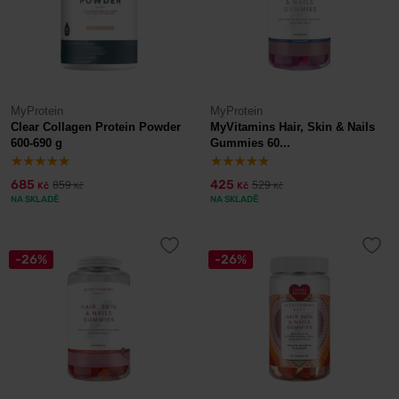
MyProtein
MyProtein
Clear Collagen Protein Powder
MyVitamins Hair, Skin & Nails
600-690 g
Gummies 60...
685
425
859
529
Kč
Kč
Kč
Kč
NA SKLADĚ
NA SKLADĚ
-26%
-26%