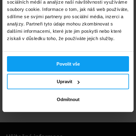
sociálních médií a analýze naší návštěvnosti využíváme
499
699
Kč
Kč
NENÍ SKLADEM
soubory cookie. Informace o tom, jak náš web používáte,
sdílíme se svými partnery pro sociální média, inzerci a
analýzy. Partneři tyto údaje mohou zkombinovat s
Rychlé doručení
dalšími informacemi, které jste jim poskytli nebo které
získali v důsledku toho, že používáte jejich služby.
3000+ produktů ihned k odběru
Povolit vše
1.000.000+ objednávek
Upravit
Odmítnout
Odborné poradenství