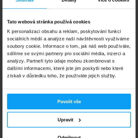
-7%
-2%
Tato webová stránka používá cookies
K personalizaci obsahu a reklam, poskytování funkcí
sociálních médií a analýze naší návštěvnosti využíváme
soubory cookie. Informace o tom, jak náš web používáte,
sdílíme se svými partnery pro sociální média, inzerci a
Scitec Nutrition
Scitec Nutrition
analýzy. Partneři tyto údaje mohou zkombinovat s
Ami-NO Xpress 440 g
AAKG 100 kapslí
dalšími informacemi, které jste jim poskytli nebo které
získali v důsledku toho, že používáte jejich služby.
723
448
780
456
Kč
Kč
Kč
Kč
NA SKLADĚ
NA SKLADĚ
Povolit vše
Rychlé doručení
Upravit
3000+ produktů ihned k odběru
Odmítnout