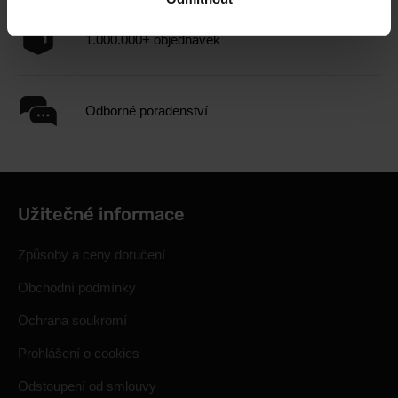
1.000.000+ objednávek
Odborné poradenství
Užitečné informace
Způsoby a ceny doručení
Obchodní podmínky
Ochrana soukromí
Prohlášení o cookies
Odstoupení od smlouvy