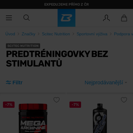
EXPEDUJEME PŘÍMO Z ČR
Úvod
Značky
Scitec Nutrition
Sportovní výživa
Podpora 
SCITEC NUTRITION
PREDTRÉNINGOVKY BEZ
STIMULANTŮ
Filtr
Nejprodávanější
-7%
-7%