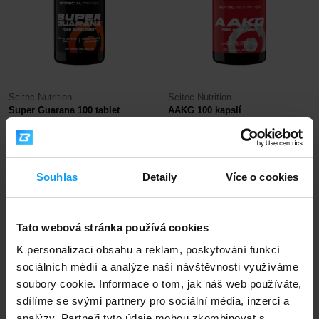
Scitec Nutrition
Scitec Nutrition
Super Guarana 100 tablet
AAKG 100 kapslí
373
448
456
Kč
Kč
Kč
NA SKLADĚ
NA SKLADĚ
Souhlas
Detaily
Více o cookies
-7%
Tato webová stránka používá cookies
K personalizaci obsahu a reklam, poskytování funkcí
sociálních médií a analýze naší návštěvnosti využíváme
soubory cookie. Informace o tom, jak náš web používáte,
sdílíme se svými partnery pro sociální média, inzerci a
analýzy. Partneři tyto údaje mohou zkombinovat s