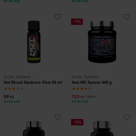
NA SKLADĚ
NA SKLADĚ
-7%
Scitec Nutrition
Scitec Nutrition
Hot Blood Hardcore Shot 60 ml
Ami-NO Xpress 440 g
59
723
780
Kč
Kč
Kč
NA SKLADĚ
NA SKLADĚ
-2%