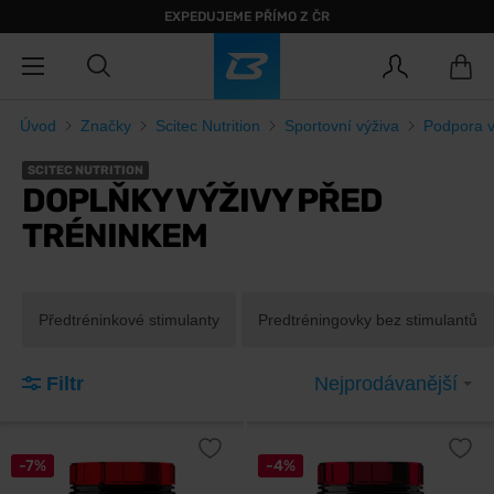
EXPEDUJEME PŘÍMO Z ČR
Úvod
Značky
Scitec Nutrition
Sportovní výživa
Podpora 
SCITEC NUTRITION
DOPLŇKY VÝŽIVY PŘED
TRÉNINKEM
Předtréninkové stimulanty
Predtréningovky bez stimulantů
Filtr
Nejprodávanější
-7%
-4%