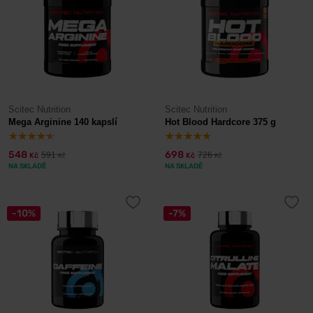
Scitec Nutrition
Scitec Nutrition
Mega Arginine 140 kapslí
Hot Blood Hardcore 375 g
548
698
591
726
Kč
Kč
Kč
Kč
NA SKLADĚ
NA SKLADĚ
-10%
-7%