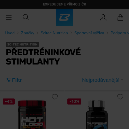
EXPEDUJEME PŘÍMO Z ČR
Úvod
Značky
Scitec Nutrition
Sportovní výživa
Podpora 
SCITEC NUTRITION
PŘEDTRÉNINKOVÉ
STIMULANTY
Filtr
Nejprodávanější
-4%
-10%