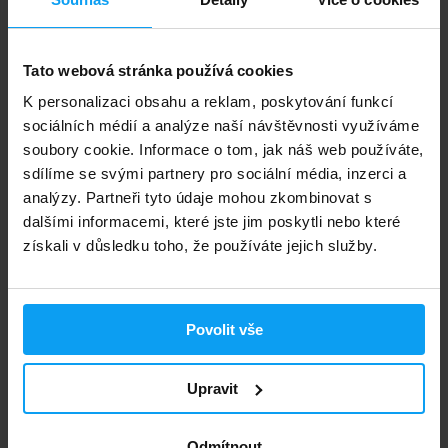
-5%
Tato webová stránka používá cookies
K personalizaci obsahu a reklam, poskytování funkcí
sociálních médií a analýze naší návštěvnosti využíváme
soubory cookie. Informace o tom, jak náš web používáte,
sdílíme se svými partnery pro sociální média, inzerci a
Scitec Nutrition
Scitec Nutrition
analýzy. Partneři tyto údaje mohou zkombinovat s
Superhero 285 g
Hot Blood Hardcore 700 g
dalšími informacemi, které jste jim poskytli nebo které
získali v důsledku toho, že používáte jejich služby.
888
998
1050
Kč
Kč
Kč
NA SKLADĚ
NENÍ SKLADEM
Povolit vše
Rychlé doručení
Upravit
3000+ produktů ihned k odběru
Odmítnout