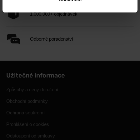
1.000.000+ objednávek
Odborné poradenství
Užitečné informace
Způsoby a ceny doručení
Obchodní podmínky
Ochrana soukromí
Prohlášení o cookies
Odstoupení od smlouvy