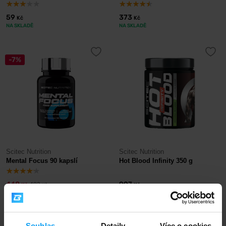
59
373
Kč
Kč
NA SKLADĚ
NA SKLADĚ
-7%
Scitec Nutrition
Scitec Nutrition
Mental Focus 90 kapslí
Hot Blood Infinity 350 g
448
997
483
Kč
Kč
Kč
NA SKLADĚ
- POSLEDNÍ KUSY
NA SKLADĚ
Souhlas
Detaily
Více o cookies