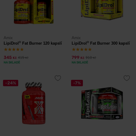
Amix
Amix
®
®
LipiDrol
Fat Burner 120 kapslí
LipiDrol
Fat Burner 300 kapslí
345
799
415
910
Kč
Kč
Kč
Kč
NA SKLADĚ
NA SKLADĚ
-24%
-7%