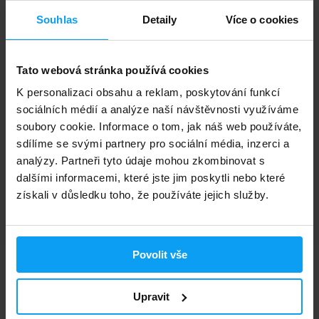
Souhlas
Detaily
Více o cookies
-12%
-13%
Tato webová stránka používá cookies
K personalizaci obsahu a reklam, poskytování funkcí
sociálních médií a analýze naší návštěvnosti využíváme
soubory cookie. Informace o tom, jak náš web používáte,
sdílíme se svými partnery pro sociální média, inzerci a
analýzy. Partneři tyto údaje mohou zkombinovat s
Amix
Amix
dalšími informacemi, které jste jim poskytli nebo které
XFat 2in1 Shot BOX 20 x 60 ml
ThermoCore 90 kapslí
získali v důsledku toho, že používáte jejich služby.
629
905
713
1045
Kč
Kč
Kč
Kč
NENÍ SKLADEM
NENÍ SKLADEM
Povolit vše
Rychlé doručení
Upravit