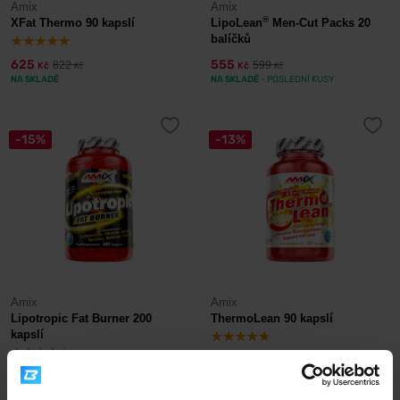
Amix
Amix
®
XFat Thermo 90 kapslí
LipoLean
Men-Cut Packs 20
balíčků
625
555
822
599
Kč
Kč
Kč
Kč
NA SKLADĚ
NA SKLADĚ
- POSLEDNÍ KUSY
-15%
-13%
Amix
Amix
Lipotropic Fat Burner 200
ThermoLean 90 kapslí
kapslí
539
595
637
681
Kč
Kč
Kč
Kč
NA SKLADĚ
- POSLEDNÍ KUSY
NA SKLADĚ