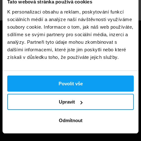
Tato webová stránka používá cookies
K personalizaci obsahu a reklam, poskytování funkcí
sociálních médií a analýze naší návštěvnosti využíváme
soubory cookie. Informace o tom, jak náš web používáte,
Užitečné informace
sdílíme se svými partnery pro sociální média, inzerci a
analýzy. Partneři tyto údaje mohou zkombinovat s
dalšími informacemi, které jste jim poskytli nebo které
Způsoby a ceny doručení
získali v důsledku toho, že používáte jejich služby.
Obchodní podmínky
Ochrana soukromí
Povolit vše
Prohlášení o cookies
Odstoupení od smlouvy
Upravit
Nastavit cookies
Dárkové poukázky
Odmítnout
Kontakt