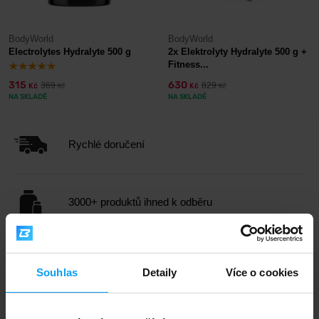
BodyWorld
BodyWorld
Electrolytes Hydralyte 500 g
2x Elektrolyty Hydralyte 500 g +
Fitness...
315
630
369
829
Kč
Kč
Kč
Kč
NA SKLADĚ
NA SKLADĚ
Rychlé doručení
3000+ produktů ihned k odběru
1.000.000+ objednávek
Souhlas
Detaily
Více o cookies
Odborné poradenství