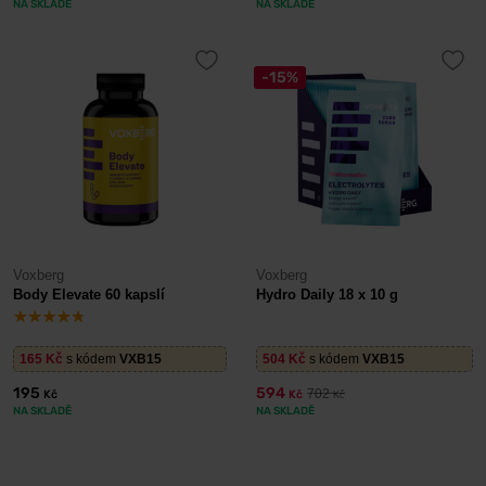
NA SKLADĚ
NA SKLADĚ
-15%
Voxberg
Voxberg
Body Elevate 60 kapslí
Hydro Daily 18 x 10 g
165
Kč
s kódem
VXB15
504
Kč
s kódem
VXB15
195
594
702
Kč
Kč
Kč
NA SKLADĚ
NA SKLADĚ