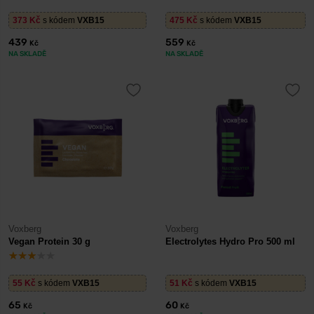
373
Kč
s kódem
VXB15
475
Kč
s kódem
VXB15
439
559
Kč
Kč
NA SKLADĚ
NA SKLADĚ
Voxberg
Voxberg
Vegan Protein 30 g
Electrolytes Hydro Pro 500 ml
55
Kč
s kódem
VXB15
51
Kč
s kódem
VXB15
65
60
Kč
Kč