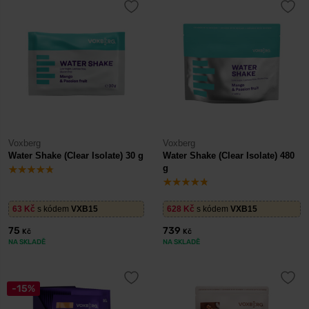
Voxberg
Voxberg
Water Shake (Clear Isolate) 30 g
Water Shake (Clear Isolate) 480
g
63
Kč
s kódem
VXB15
628
Kč
s kódem
VXB15
75
739
Kč
Kč
NA SKLADĚ
NA SKLADĚ
-15%