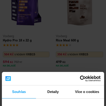
Voxberg
Voxberg
Hydro Pro 18 x 22 g
Rice Meal 600 g
504
Kč
s kódem
VXB15
356
Kč
s kódem
VXB15
594
419
702
Kč
Kč
Kč
NA SKLADĚ
NA SKLADĚ
Souhlas
Detaily
Více o cookies