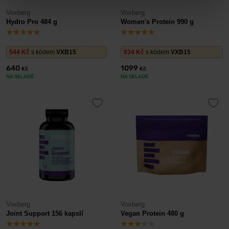
Voxberg
Voxberg
Hydro Pro 484 g
Women's Protein 990 g
544
Kč
s kódem
VXB15
934
Kč
s kódem
VXB15
640
1099
Kč
Kč
NA SKLADĚ
NA SKLADĚ
Voxberg
Voxberg
Joint Support 156 kapslí
Vegan Protein 480 g