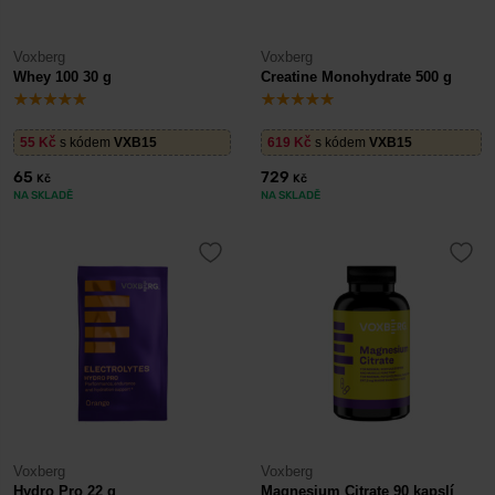
Voxberg
Voxberg
Whey 100 30 g
Creatine Monohydrate 500 g
55
Kč
s kódem
VXB15
619
Kč
s kódem
VXB15
65
729
Kč
Kč
NA SKLADĚ
NA SKLADĚ
Voxberg
Voxberg
Hydro Pro 22 g
Magnesium Citrate 90 kapslí