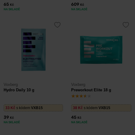
65
609
Kč
Kč
NA SKLADĚ
NA SKLADĚ
Voxberg
Voxberg
Hydro Daily 10 g
Preworkout Elite 18 g
33
Kč
s kódem
VXB15
38
Kč
s kódem
VXB15
39
45
Kč
Kč
NA SKLADĚ
NA SKLADĚ