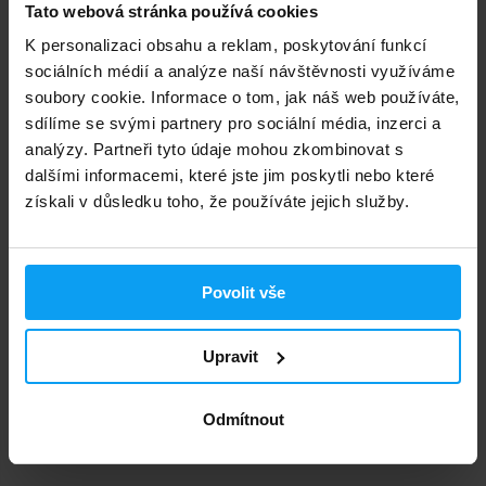
Tato webová stránka používá cookies
K personalizaci obsahu a reklam, poskytování funkcí
sociálních médií a analýze naší návštěvnosti využíváme
Voxberg
Voxberg
soubory cookie. Informace o tom, jak náš web používáte,
Rice Meal 60 g
Creatine Monohydrate 180
sdílíme se svými partnery pro sociální média, inzerci a
kapslí
analýzy. Partneři tyto údaje mohou zkombinovat s
dalšími informacemi, které jste jim poskytli nebo které
52
Kč
s kódem
VXB15
517
Kč
s kódem
VXB15
získali v důsledku toho, že používáte jejich služby.
62
609
Kč
Kč
NA SKLADĚ
NA SKLADĚ
Povolit vše
Upravit
Odmítnout