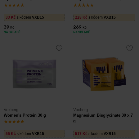
33
Kč
s kódem
VXB15
228
Kč
s kódem
VXB15
39
269
Kč
Kč
NA SKLADĚ
NA SKLADĚ
Voxberg
Voxberg
Women's Protein 30 g
Magnesium Bisglycinate 30 x 7
g
55
Kč
s kódem
VXB15
517
Kč
s kódem
VXB15