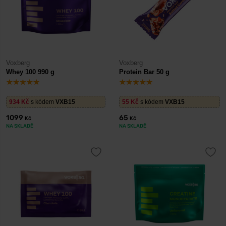
Voxberg
Voxberg
Whey 100 990 g
Protein Bar 50 g
934
Kč
s kódem
VXB15
55
Kč
s kódem
VXB15
1099
65
Kč
Kč
NA SKLADĚ
NA SKLADĚ