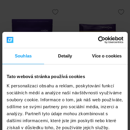
Souhlas
Detaily
Více o cookies
Voxberg
Voxberg
Vegan Protein 480 g
Vegan Protein 30 g
Tato webová stránka používá cookies
K personalizaci obsahu a reklam, poskytování funkcí
559
65
Kč
Kč
sociálních médií a analýze naší návštěvnosti využíváme
NA SKLADĚ
NA SKLADĚ
soubory cookie. Informace o tom, jak náš web používáte,
sdílíme se svými partnery pro sociální média, inzerci a
analýzy. Partneři tyto údaje mohou zkombinovat s
dalšími informacemi, které jste jim poskytli nebo které
získali v důsledku toho, že používáte jejich služby.