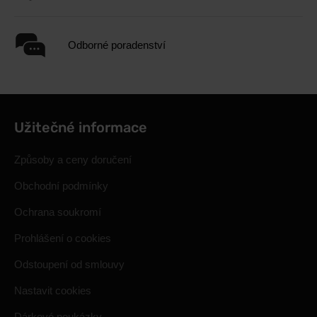
Odborné poradenství
Užitečné informace
Způsoby a ceny doručení
Obchodní podmínky
Ochrana soukromí
Prohlášení o cookies
Odstoupení od smlouvy
Nastavit cookies
Dárkové poukázky