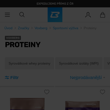
EXPEDUJEME PŘÍMO Z ČR
Úvod
Značky
Voxberg
Sportovní výživa
Proteiny
VOXBERG
PROTEINY
Syrovátkové whey proteiny
Syrovátkové izoláty (WPI)
V
Filtr
Nejprodávanější