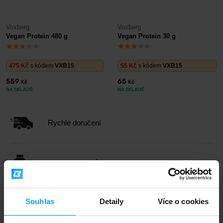
Voxberg
Voxberg
Vegan Protein 480 g
Vegan Protein 30 g
475
Kč
s kódem
VXB15
55
Kč
s kódem
VXB15
559
65
Kč
Kč
NA SKLADĚ
NA SKLADĚ
Rychlé doručení
3000+ produktů ihned k odběru
Souhlas
Detaily
Více o cookies
1.000.000+ objednávek