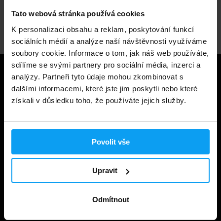
Tato webová stránka používá cookies
Odborné poradenství
K personalizaci obsahu a reklam, poskytování funkcí
sociálních médií a analýze naší návštěvnosti využíváme
soubory cookie. Informace o tom, jak náš web používáte,
sdílíme se svými partnery pro sociální média, inzerci a
Užitečné informace
analýzy. Partneři tyto údaje mohou zkombinovat s
dalšími informacemi, které jste jim poskytli nebo které
Způsoby a ceny doručení
získali v důsledku toho, že používáte jejich služby.
Obchodní podmínky
Ochrana soukromí
Povolit vše
Prohlášení o cookies
Upravit
Odstoupení od smlouvy
Nastavit cookies
Odmítnout
Dárkové poukázky