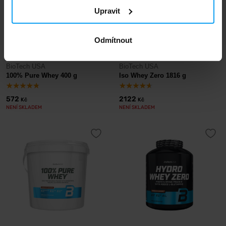
Upravit
Odmítnout
BioTech USA
BioTech USA
100% Pure Whey 400 g
Iso Whey Zero 1816 g
572
2122
Kč
Kč
NENÍ SKLADEM
NENÍ SKLADEM