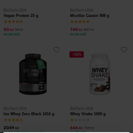
BioTech USA
BioTech USA
Vegan Protein 25 g
Micellar Casein 908 g
50
748
54
807
Kč
Kč
Kč
Kč
NA SKLADĚ
NA SKLADĚ
-10%
BioTech USA
BioTech USA
Iso Whey Zero Black 1816 g
Whey Shake 1000 g
2049
646
718
Kč
Kč
Kč
NA SKLADĚ
- POSLEDNÍ KUSY
NA SKLADĚ