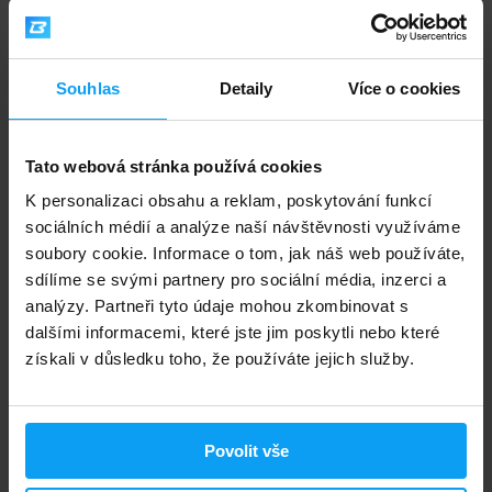
-17%
Souhlas
Detaily
Více o cookies
Tato webová stránka používá cookies
K personalizaci obsahu a reklam, poskytování funkcí
sociálních médií a analýze naší návštěvnosti využíváme
soubory cookie. Informace o tom, jak náš web používáte,
BioTech USA
BioTech USA
sdílíme se svými partnery pro sociální média, inzerci a
Hydro Whey Zero 454 g
Protein Power 4000 g
analýzy. Partneři tyto údaje mohou zkombinovat s
dalšími informacemi, které jste jim poskytli nebo které
698
1769
699
2123
Kč
Kč
Kč
Kč
získali v důsledku toho, že používáte jejich služby.
NA SKLADĚ
NENÍ SKLADEM
Povolit vše