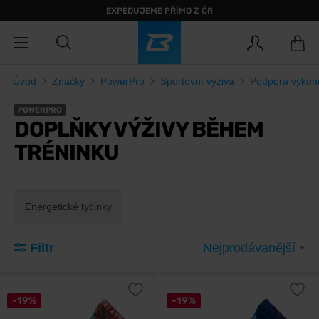
EXPEDUJEME PŘÍMO Z ČR
Úvod
Značky
PowerPro
Sportovní výživa
Podpora výkon
POWERPRO
DOPLŇKY VÝŽIVY BĚHEM
TRÉNINKU
Energetické tyčinky
Filtr
Nejprodávanější
-19%
-19%