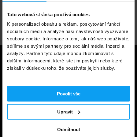
Tato webová stránka používá cookies
Odborné poradenství
K personalizaci obsahu a reklam, poskytování funkcí
sociálních médií a analýze naší návštěvnosti využíváme
soubory cookie. Informace o tom, jak náš web používáte,
sdílíme se svými partnery pro sociální média, inzerci a
analýzy. Partneři tyto údaje mohou zkombinovat s
Užitečné informace
dalšími informacemi, které jste jim poskytli nebo které
získali v důsledku toho, že používáte jejich služby.
Způsoby a ceny doručení
Obchodní podmínky
Povolit vše
Ochrana soukromí
Prohlášení o cookies
Upravit
Odstoupení od smlouvy
Odmítnout
Nastavit cookies