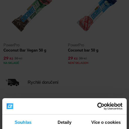
PowerPro
PowerPro
Coconut Bar Vegan 50 g
Coconut bar 50 g
29
29
36
36
Kč
Kč
Kč
Kč
NA SKLADĚ
NENÍ SKLADEM
Rychlé doručení
3000+ produktů ihned k odběru
Souhlas
Detaily
Více o cookies
1.000.000+ objednávek