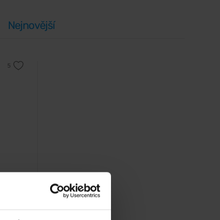
Nejnovější
acený o