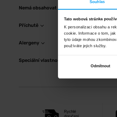
Souhlas
Nemá obsahovat
108
1249
K
Tato webová stránka použív
Na skl
Příchutě
K personalizaci obsahu a re
cookie. Informace o tom, jak
tyto údaje mohou zkombinovat
Alergeny
používáte jejich služby.
Speciální vlastnosti
Odmítnout
Rychlé
doručení