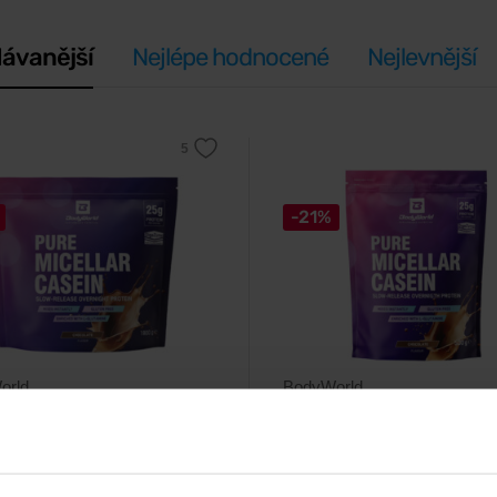
ávanější
Nejlépe hodnocené
Nejlevnější
-21%
orld
BodyWorld
icellar Casein 1800 g
Pure Micellar Casein 500 g
ý micelární kasein s lahodnou
Prémiový micelární kasein oboh
u chutí.
trávicí enzymy DigeZyme®.