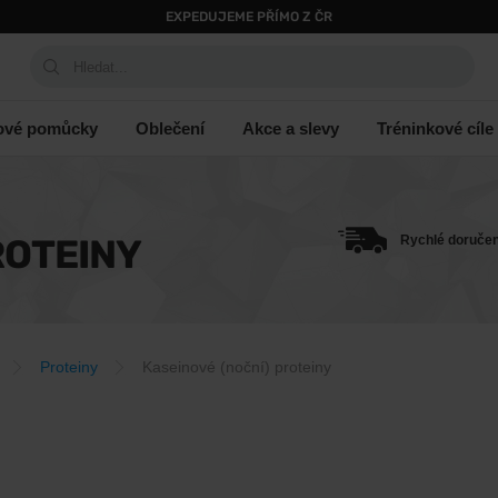
EXPEDUJEME PŘÍMO Z ČR
Hledat...
ové pomůcky
Oblečení
Akce a slevy
Tréninkové cíle
ROTEINY
Rychlé doručen
Proteiny
Kaseinové (noční) proteiny