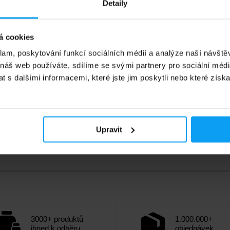
Detaily
5
315
Kč
Kč
399
č
Kč
á cookies
adě
Není skladem
klam, poskytování funkcí sociálních médií a analýze naší návšt
 náš web používáte, sdílíme se svými partnery pro sociální média
 s dalšími informacemi, které jste jim poskytli nebo které získa
Upravit
3000+ produktů
1.000.000+
ihned k odběru
objednávek