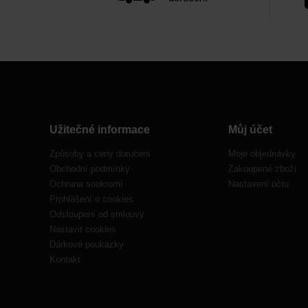
Užitečné informace
Můj účet
Způsoby a ceny doručení
Moje objednávky
Obchodní podmínky
Zakoupené zboží
Ochrana soukromí
Nastavení účtu
Prohlášení o cookies
Odstoupení od smlouvy
Nastavit cookies
Dárkové poukázky
Kontakt