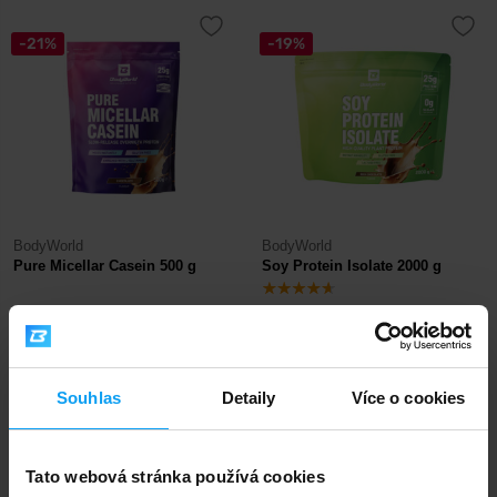
-21%
-19%
BodyWorld
BodyWorld
Pure Micellar Casein 500 g
Soy Protein Isolate 2000 g
315
729
399
899
Kč
Kč
Kč
Kč
NENÍ SKLADEM
NENÍ SKLADEM
Souhlas
Detaily
Více o cookies
-15%
-21%
Tato webová stránka používá cookies