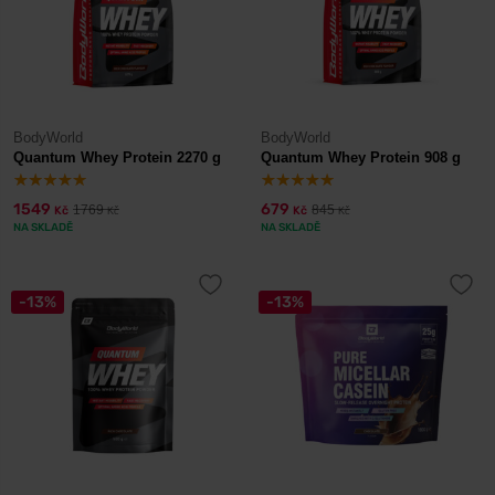
BodyWorld
BodyWorld
Quantum Whey Protein 2270 g
Quantum Whey Protein 908 g
1549
679
1769
845
Kč
Kč
Kč
Kč
NA SKLADĚ
NA SKLADĚ
-13%
-13%