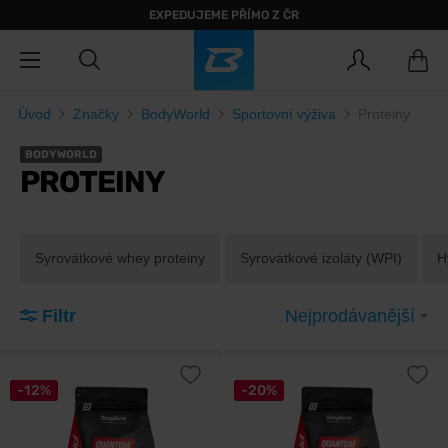
EXPEDUJEME PŘÍMO Z ČR
Úvod
Značky
BodyWorld
Sportovní výživa
Proteiny
BODYWORLD
PROTEINY
Syrovátkové whey proteiny
Syrovátkové izoláty (WPI)
H
Filtr
Nejprodávanější
-12%
-20%