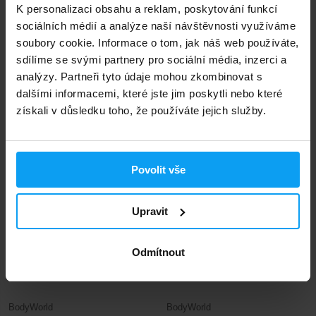
K personalizaci obsahu a reklam, poskytování funkcí
sociálních médií a analýze naší návštěvnosti využíváme
soubory cookie. Informace o tom, jak náš web používáte,
sdílíme se svými partnery pro sociální média, inzerci a
BodyWorld
BodyWorld
analýzy. Partneři tyto údaje mohou zkombinovat s
Soy Protein Isolate 750 g
Quantum Whey Protein 30 g
dalšími informacemi, které jste jim poskytli nebo které
získali v důsledku toho, že používáte jejich služby.
315
31
369
39
Kč
Kč
Kč
Kč
NENÍ SKLADEM
NENÍ SKLADEM
Povolit vše
-25%
-35%
Upravit
Odmítnout
BodyWorld
BodyWorld