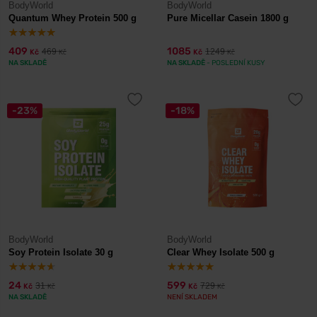
BodyWorld
BodyWorld
Quantum Whey Protein 500 g
Pure Micellar Casein 1800 g
409
1085
469
1249
Kč
Kč
Kč
Kč
NA SKLADĚ
NA SKLADĚ
- POSLEDNÍ KUSY
-23%
-18%
BodyWorld
BodyWorld
Soy Protein Isolate 30 g
Clear Whey Isolate 500 g
24
599
31
729
Kč
Kč
Kč
Kč
NA SKLADĚ
NENÍ SKLADEM