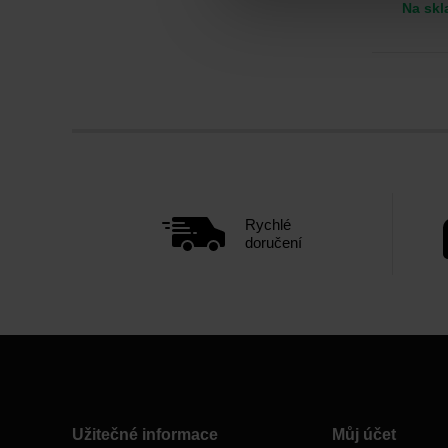
Na skl
Rychlé
doručení
Užitečné informace
Můj účet