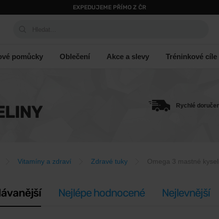
EXPEDUJEME PŘÍMO Z ČR
Hledat...
ové pomůcky
Oblečení
Akce a slevy
Tréninkové cíle
ELINY
Rychlé doručen
Vitamíny a zdraví
Zdravé tuky
Omega 3 mastné kysel
ávanější
Nejlépe hodnocené
Nejlevnější