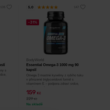
5,0
-31%
BodyWorld
slí
Essential Omega-3 1000 mg 90
kapslí
iny s
rdce,
Omega 3 mastné kyseliny z rybího tuku
v přirozené triglyceridové formě s
vitamínem E – podpora zdraví srdce,
mozku a zraku.
159
Kč
229
Kč
Na skladě