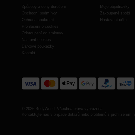
Způsoby a ceny doručení
Moje objednávky
Obchodní podmínky
Zakoupené zboží
Ochrana soukromí
Nastavení účtu
Prohlášení o cookies
Odstoupení od smlouvy
Nastavit cookies
Dárkové poukázky
Kontakt
© 2026 BodyWorld. Všechna práva vyhrazena.
Kontaktujte nás v případě dotazů nebo problémů s prohlížením n