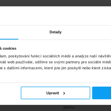
4,9
%
-17%
Detaily
á cookies
klam, poskytování funkcí sociálních médií a analýze naší návšt
 náš web používáte, sdílíme se svými partnery pro sociální média
 s dalšími informacemi, které jste jim poskytli nebo které získa
orld
BodyWorld
ial Omega-3 180 kapslí
Omega 3-6-9 90 kapslí
 mastné kyseliny z rybího tuku
Rybí, lněný a slunečnicový olej p
ené formě triglyceridů s
podporu mozku, srdce a choleste
em E.
Upravit
9
199
Kč
Kč
239
č
Kč