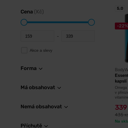
5,0
Cena
(Kč)
-22
-
Minimum price
Maximum price
Akce a slevy
Forma
BodyW
Essent
kapslí
Má obsahovat
Omega 3
v přiroz
vitamin
mozku a
Nemá obsahovat
33
435
K
Na skl
Příchutě