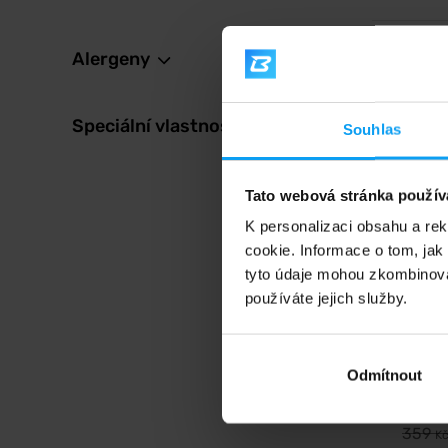
Alergeny
4,9
-33
Speciální vlastnosti
Souhlas
Tato webová stránka použív
K personalizaci obsahu a re
cookie. Informace o tom, jak
tyto údaje mohou zkombinovat
BodyW
Essent
používáte jejich služby.
Omega 3
v přiroz
vitamín
Odmítnout
23
359
K