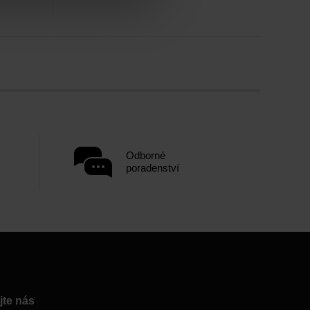
Odborné
poradenství
jte nás