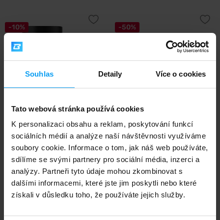
-10%
-50%
Souhlas
Detaily
Více o cookies
Tato webová stránka používá cookies
BodyWorld
BodyWorld
K personalizaci obsahu a reklam, poskytování funkcí
Biofusion Collagen 300 g + 2x
Nexa Probiotic 1 + 1 ZDARMA 2
L-Carnitin...
x 30 kapsl...
sociálních médií a analýze naší návštěvnosti využíváme
soubory cookie. Informace o tom, jak náš web používáte,
399
249
443
498
Kč
Kč
sdílíme se svými partnery pro sociální média, inzerci a
Kč
Kč
NA SKLADĚ
NA SKLADĚ
analýzy. Partneři tyto údaje mohou zkombinovat s
dalšími informacemi, které jste jim poskytli nebo které
získali v důsledku toho, že používáte jejich služby.
-17%
-24%