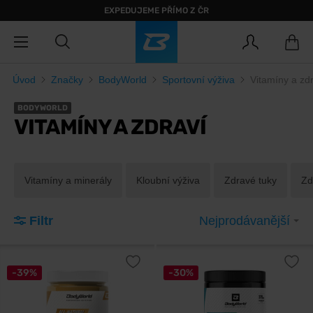
EXPEDUJEME PŘÍMO Z ČR
Úvod
Značky
BodyWorld
Sportovní výživa
Vitamíny a zd
BODYWORLD
VITAMÍNY A ZDRAVÍ
Vitamíny a minerály
Kloubní výživa
Zdravé tuky
Zd
Filtr
Nejprodávanější
-39%
-30%