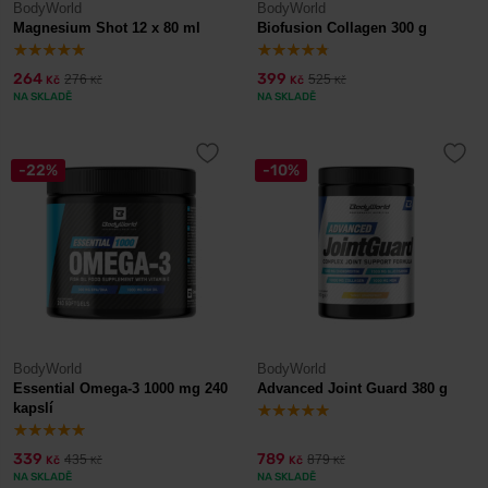
BodyWorld
BodyWorld
Magnesium Shot 12 x 80 ml
Biofusion Collagen 300 g
264
399
276
525
Kč
Kč
Kč
Kč
NA SKLADĚ
NA SKLADĚ
-22%
-10%
BodyWorld
BodyWorld
Essential Omega-3 1000 mg 240
Advanced Joint Guard 380 g
kapslí
339
789
435
879
Kč
Kč
Kč
Kč
NA SKLADĚ
NA SKLADĚ