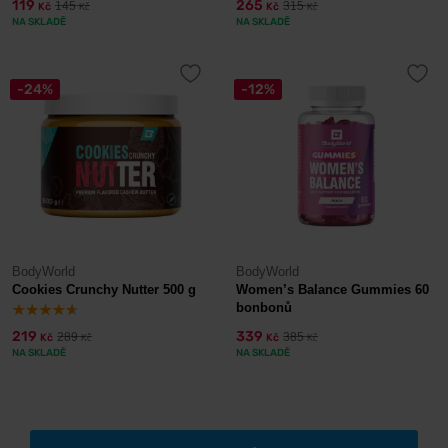
119
265
145
315
Kč
Kč
Kč
Kč
NA SKLADĚ
NA SKLADĚ
-24%
-12%
BodyWorld
BodyWorld
Cookies Crunchy Nutter 500 g
Women’s Balance Gummies 60
bonbonů
219
339
289
385
Kč
Kč
Kč
Kč
NA SKLADĚ
NA SKLADĚ