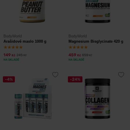
BodyWorld
BodyWorld
Arašidové maslo 1000 g
Magnesium Bisglycinate 420 g
149
459
245
659
Kč
Kč
Kč
Kč
NA SKLADĚ
NA SKLADĚ
-4%
-24%