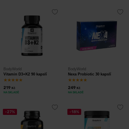
BodyWorld
BodyWorld
Vitamin D3+K2 90 kapslí
Nexa Probiotic 30 kapslí
219
249
Kč
Kč
NA SKLADĚ
NA SKLADĚ
-27%
-18%