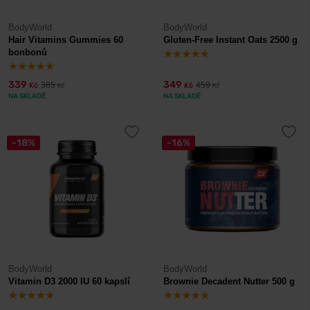
BodyWorld
BodyWorld
Hair Vitamins Gummies 60
Gluten-Free Instant Oats 2500 g
bonbonů
339
349
385
459
Kč
Kč
Kč
Kč
NA SKLADĚ
NA SKLADĚ
-18%
-16%
BodyWorld
BodyWorld
Vitamin D3 2000 IU 60 kapslí
Brownie Decadent Nutter 500 g