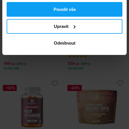
Povolit vše
Upravit
BodyWorld
BodyWorld
Odmítnout
Omega 3-6-9 90 kapslí
White Choc & Salty Caramel
Nutter 500 g
199
179
239
235
Kč
Kč
Kč
Kč
NA SKLADĚ
NA SKLADĚ
-12%
-24%