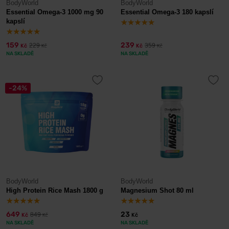
BodyWorld
BodyWorld
Essential Omega-3 1000 mg 90
Essential Omega-3 180 kapslí
kapslí
159
239
229
359
Kč
Kč
Kč
Kč
NA SKLADĚ
NA SKLADĚ
-24%
BodyWorld
BodyWorld
High Protein Rice Mash 1800 g
Magnesium Shot 80 ml
649
23
849
Kč
Kč
Kč
NA SKLADĚ
NA SKLADĚ