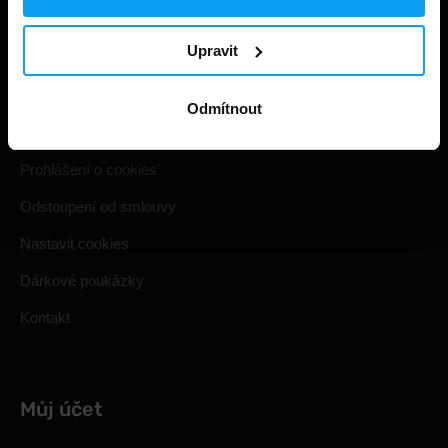
Užitečné informace
Upravit
Způsoby a ceny doručení
Obchodní podmínky
Odmítnout
Ochrana soukromí
Prohlášení o cookies
Odstoupení od smlouvy
Nastavit cookies
Dárkové poukázky
Kontakt
Můj účet