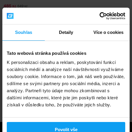
485
649
Kč
Kč
NENÍ SKLADEM
Rychlé doručení
Souhlas
Detaily
Více o cookies
Tato webová stránka používá cookies
3000+ produktů ihned k odběru
K personalizaci obsahu a reklam, poskytování funkcí
sociálních médií a analýze naší návštěvnosti využíváme
soubory cookie. Informace o tom, jak náš web používáte,
1.000.000+ objednávek
sdílíme se svými partnery pro sociální média, inzerci a
analýzy. Partneři tyto údaje mohou zkombinovat s
dalšími informacemi, které jste jim poskytli nebo které
Odborné poradenství
získali v důsledku toho, že používáte jejich služby.
Povolit vše