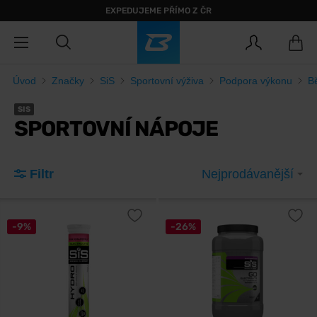
EXPEDUJEME PŘÍMO Z ČR
Úvod
Značky
SiS
Sportovní výživa
Podpora výkonu
B
SIS
SPORTOVNÍ NÁPOJE
Filtr
Nejprodávanější
-9%
-26%