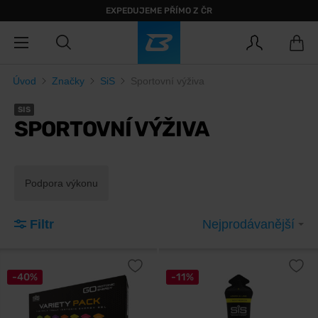
EXPEDUJEME PŘÍMO Z ČR
Úvod
Značky
SiS
Sportovní výživa
SIS
SPORTOVNÍ VÝŽIVA
Podpora výkonu
Filtr
Nejprodávanější
-40%
-11%