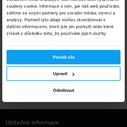
NENÍ SKLADEM
soubory cookie. Informace o tom, jak náš web používáte,
sdílíme se svými partnery pro sociální média, inzerci a
analýzy. Partneři tyto údaje mohou zkombinovat s
Rychlé doručení
dalšími informacemi, které jste jim poskytli nebo které
získali v důsledku toho, že používáte jejich služby.
3000+ produktů ihned k odběru
Povolit vše
1.000.000+ objednávek
Upravit
Odborné poradenství
Odmítnout
Užitečné informace