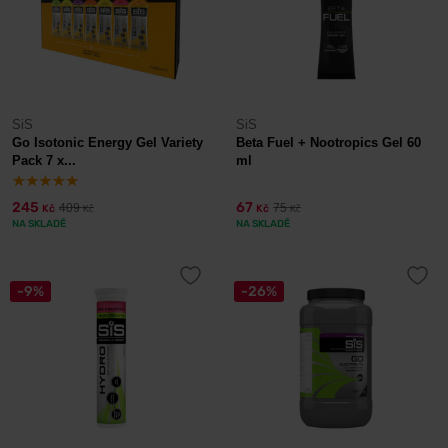
SiS
SiS
Go Isotonic Energy Gel Variety
Beta Fuel + Nootropics Gel 60
Pack 7 x...
ml
245
67
409
75
Kč
Kč
Kč
Kč
NA SKLADĚ
NA SKLADĚ
-9%
-26%