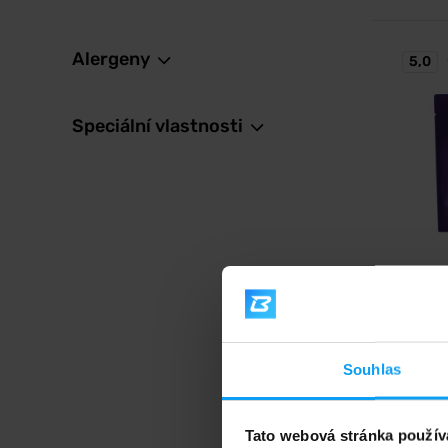
Alergeny
5,0
Speciální vlastnosti
Voxbe
Hydro 
Maximál
výkon.
544
Souhlas
64
Tato webová stránka použív