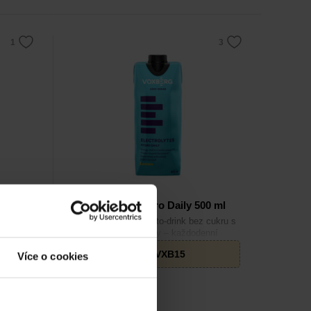
Voxberg
 ml
Electrolytes Hydro Daily 500 ml
to-drink
Iontový nápoj ready-to-drink bez cukru s
vní
elektrolyty a vitamíny – každodenní
tní
hydratace pro sportovce i aktivní jedince.
51
Kč
s kódem
VXB15
Více o cookies
60
Kč