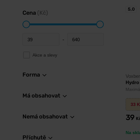
5,0
Cena
(Kč)
-
Minimum price
Maximum price
Akce a slevy
Forma
Voxbe
Hydro 
Maximál
Má obsahovat
33
K
Nemá obsahovat
39
K
Na skl
Příchutě