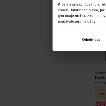
Na skl
K personalizaci obsahu a re
cookie. Informace o tom, jak
tyto údaje mohou zkombinovat
používáte jejich služby.
-15%
Odmítnout
Voxbe
Hydro 
Osvěžuj
který k
pro kaž
504
59