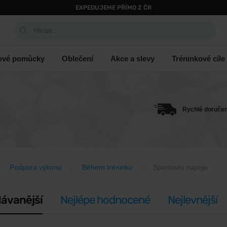
EXPEDUJEME PŘÍMO Z ČR
Hledat...
ové pomůcky
Oblečení
Akce a slevy
Tréninkové cíle
Rychlé doručen
Podpora výkonu
Během tréninku
Sportovní nápoje
ávanější
Nejlépe hodnocené
Nejlevnější