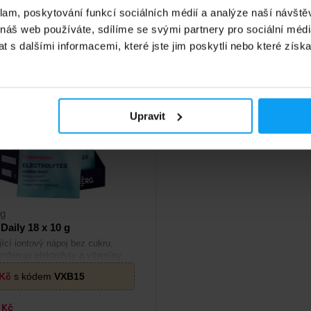
adě
Na skladě
klam, poskytování funkcí sociálních médií a analýze naší návšt
 náš web používáte, sdílíme se svými partnery pro sociální média
 s dalšími informacemi, které jste jim poskytli nebo které získa
Upravit
rg
Daily 18 x 10 g
ící iontový nápoj bez cukru,
ombinuje elektrolyty a vitamíny
dodenní hydrataci.
Kč
s kódem
VXB15
4
Kč