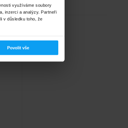
Na skladě
ěvnosti využíváme soubory
, inzerci a analýzy. Partneři
li v důsledku toho, že
Povolit vše