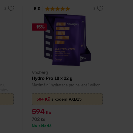
5,0
-15%
Voxberg
Hydro Pro 18 x 22 g
ru,
Maximální hydratace pro nejlepší výkon.
amíny
504
Kč
s kódem
VXB15
594
Kč
702
Kč
Na skladě