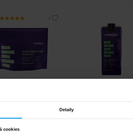
rg
Voxberg
Pro 484 g
Electrolytes Hydro Pro 500
ní hydratace pro váš nejlepší
Výkonnostní iontový nápoj ready-
s elektrolyty a sacharidy – efekti
hydratace a energie pro vytrvalos
Kč
s kódem
VXB15
51
Kč
s kódem
VXB15
Detaily
sporty.
0
60
Kč
Kč
á cookies