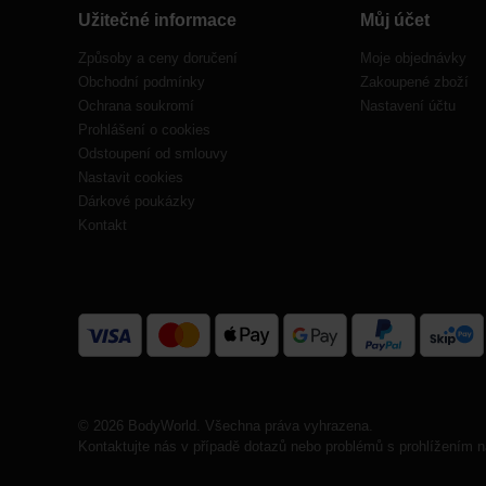
Užitečné informace
Můj účet
Způsoby a ceny doručení
Moje objednávky
Obchodní podmínky
Zakoupené zboží
Ochrana soukromí
Nastavení účtu
Prohlášení o cookies
Odstoupení od smlouvy
Nastavit cookies
Dárkové poukázky
Kontakt
© 2026 BodyWorld. Všechna práva vyhrazena.
Kontaktujte nás v případě dotazů nebo problémů s prohlížením n