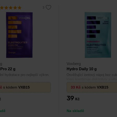
rg
Voxberg
Pro 22 g
Hydro Daily 10 g
ní hydratace pro nejlepší výkon.
Osvěžující iontový nápoj bez cuk
který kombinuje elektrolyty a vit
pro každodenní hydrataci.
č
s kódem
VXB15
33
Kč
s kódem
VXB15
39
č
Kč
adě
Na skladě