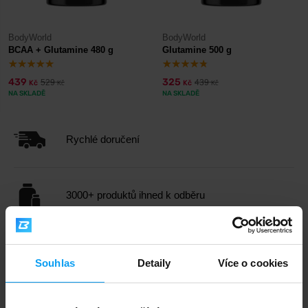
BodyWorld
BodyWorld
BCAA + Glutamine 480 g
Glutamine 500 g
439
325
529
439
Kč
Kč
Kč
Kč
NA SKLADĚ
NA SKLADĚ
Rychlé doručení
3000+ produktů ihned k odběru
1.000.000+ objednávek
Souhlas
Detaily
Více o cookies
Odborné poradenství