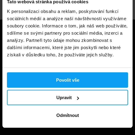
Tato webová stránka používá cookies
K personalizaci obsahu a reklam, poskytování funkcí
sociálních médií a analýze naší návštěvnosti využíváme
soubory cookie. Informace o tom, jak náš web používáte,
Užitečné informace
sdílíme se svými partnery pro sociální média, inzerci a
analýzy. Partneři tyto údaje mohou zkombinovat s
dalšími informacemi, které jste jim poskytli nebo které
Způsoby a ceny doručení
získali v důsledku toho, že používáte jejich služby.
Obchodní podmínky
Ochrana soukromí
Povolit vše
Prohlášení o cookies
Odstoupení od smlouvy
Upravit
Nastavit cookies
Dárkové poukázky
Odmítnout
Kontakt