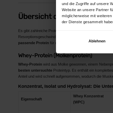
und die Zugriffe auf unsere 
Website an unsere Partner fü
Übersicht der Protein-Arte
möglicherweise mit weiteren
der Dienste gesammelt habe
Es gibt zahlreiche Protein-Pulver auf dem Markt. Jeder Ty
Resorptionsgeschwindigkeiten und Einsatzgebiete. Diese Ü
Ablehnen
passende Protein
für dich zu finden.
Whey-Protein (Molkenprotein)
Whey-Protein
wird aus Molke gewonnen, einem Nebenprod
besten untersuchte
Proteintyp. Es enthält ein komplett
Anteil und wird schnell aufgenommen, wodurch die Muskelpro
Konzentrat, Isolat und Hydrolysat: Die Unte
Whey Konzentrat
Eigenschaft
(WPC)