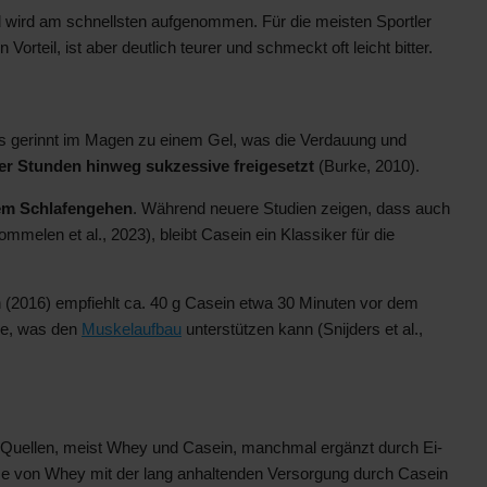
 wird am schnellsten aufgenommen. Für die meisten Sportler
rteil, ist aber deutlich teurer und schmeckt oft leicht bitter.
s gerinnt im Magen zu einem Gel, was die Verdauung und
er Stunden hinweg sukzessive freigesetzt
(Burke, 2010).
dem Schlafengehen
. Während neuere Studien zeigen, dass auch
melen et al., 2023), bleibt Casein ein Klassiker für die
(2016) empfiehlt ca. 40 g Casein etwa 30 Minuten vor dem
se, was den
Muskelaufbau
unterstützen kann (Snijders et al.,
Quellen, meist Whey und Casein, manchmal ergänzt durch Ei-
nahme von Whey mit der lang anhaltenden Versorgung durch Casein