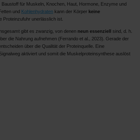
als Baustoff für Muskeln, Knochen, Haut, Hormone, Enzyme und
Fetten und
Kohlenhydraten
kann der Körper
keine
 Proteinzufuhr unerlässlich ist.
Insgesamt gibt es zwanzig, von denen
neun essenziell
sind, d. h.
 über die Nahrung aufnehmen (Ferrando et al., 2023). Gerade der
ntscheiden über die Qualität der Proteinquelle. Eine
ignalweg aktiviert und somit die Muskelproteinsynthese auslöst