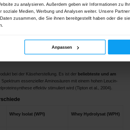
Website zu analysieren. Außerdem geben wir Informationen zu I
r soziale Medien, Werbung und Analysen weiter. Unsere Partner
n
 Daten zusammen, die Sie ihnen bereitgestellt haben oder die s
n.
p hat unterschiedliche Eigenschaften,
bersicht hilft dir dabei, die Unterschiede zu verstehen und
das
Anpassen
ukt bei der Käseherstellung. Es ist der
beliebteste und am
es Spektrum essenzieller Aminosäuren mit einem hohen Leucin-
teinsynthese effektiv stimuliert wird (Tipton et al., 2004).
rschiede
Whey Isolat (WPI)
Whey Hydrolysat (WPH)