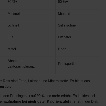
90 %+
90 %+
Minimal
Minimal
Schnell
Sehr schnell
Gut
Oft bitter
Mittel
Hoch
Abnehmen,
Profisportler
Laktoseintoleranz
r Rest sind Fette, Laktose und Mineralstoffe. Es bietet das
portler
.
die den Proteingehalt auf 90 % und mehr erhöht. Es ist ideal bei
einaufnahme bei niedrigster Kalorienzufuhr
, z. B. in der Diät.