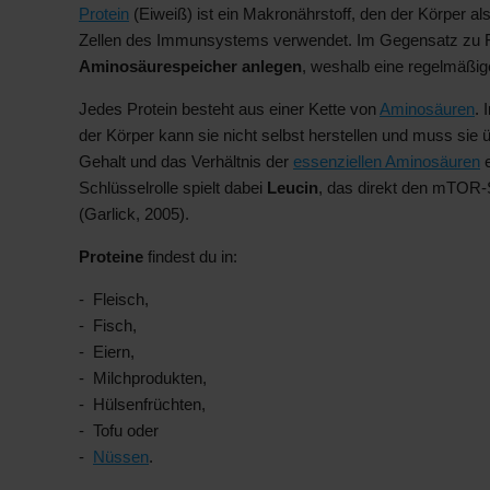
Protein
(Eiweiß) ist ein Makronährstoff, den der Körper 
Zellen des Immunsystems verwendet. Im Gegensatz zu 
Aminosäurespeicher anlegen
, weshalb eine regelmäßige
Jedes Protein besteht aus einer Kette von
Aminosäuren
. 
der Körper kann sie nicht selbst herstellen und muss sie
Gehalt und das Verhältnis der
essenziellen Aminosäuren
e
Schlüsselrolle spielt dabei
Leucin
, das direkt den mTOR-S
(Garlick, 2005).
Proteine
findest du in:
Fleisch,
Fisch,
Eiern,
Milchprodukten,
Hülsenfrüchten,
Tofu oder
Nüssen
.