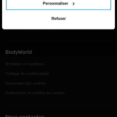
Personnaliser
Expédition et livraison
Droit de retrait statutaire
Refuser
Questions qu'on se pose souvent
BodyWorld
Modalités et conditions
Politique de confidentialité
Déclaration des cookies
Préférences en matière de cookies
Nous contacter