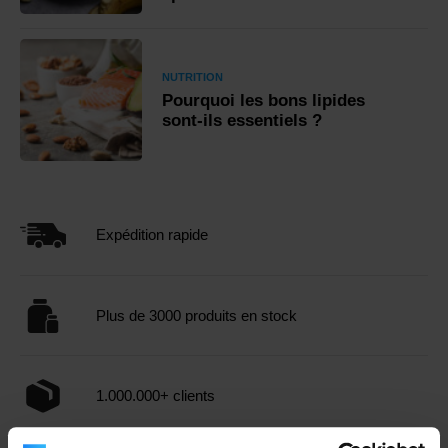
NUTRITION
Pourquoi les bons lipides
sont-ils essentiels ?
Expédition rapide
Plus de 3000 produits en stock
1.000.000+ clients