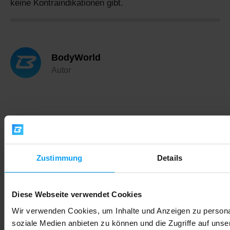
keine Kontraindikationen gibt.
BodyWorld
Autor
Schneller Versand
Zustimmung
Details
Über 3000 Produkte auf Lager
Diese Webseite verwendet Cookies
Wir verwenden Cookies, um Inhalte und Anzeigen zu personal
soziale Medien anbieten zu können und die Zugriffe auf unse
1.000.000+ Kunden