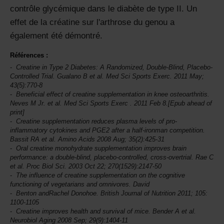
contrôle glycémique dans le diabète de type II. Un
effet de la créatine sur l'arthrose du genou a
également été démontré.
Références :
Creatine in Type 2 Diabetes: A Randomized, Double-Blind, Placebo-
Controlled Trial. Gualano B et al.
Med Sci Sports Exerc.
2011 May;
43(5):770-8
Beneficial effect of creatine supplementation in knee osteoarthritis.
Neves M Jr. et al.
Med Sci Sports Exerc
. 2011 Feb 8.[Epub ahead of
print]
Creatine supplementation reduces plasma levels of pro-
inflammatory cytokines and PGE2 after a half-ironman competition.
Bassit RA et al.
Amino Acids
2008 Aug; 35(2):425-31
Oral creatine monohydrate supplementation improves brain
performance: a double-blind, placebo-controlled, cross-overtrial. Rae C
et al.
Proc Biol Sci
. 2003 Oct 22; 270(1529):2147-50
The influence of creatine supplementation on the cognitive
functioning of vegetarians and omnivores. David
Benton andRachel Donohoe.
British Journal of Nutrition
2011; 105:
1100-1105
Creatine improves health and survival of mice. Bender A et al.
Neurobiol Aging
2008 Sep; 29(9):1404-11