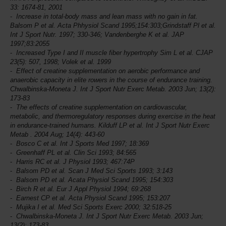
33: 1674-81, 2001
Increase in total-body mass and lean mass with no gain in fat.
Balsom P et al. Acta Phhysiol Scand 1995;154:303;Grindstaff Pl et al.
Int J Sport Nutr.
1997; 330-346; Vandenberghe K et al. JAP
1997;83:2055
Increased Type I and II muscle fiber hypertrophy Sim L et al. CJAP
23(5): 507, 1998; Volek et al. 1999
Effect of creatine supplementation on aerobic performance and
anaerobic capacity in elite rowers in the course of endurance training.
Chwalbinska-Moneta J.
Int J Sport Nutr
Exerc Metab. 2003 Jun; 13(2):
173-83
The effects of creatine supplementation on cardiovascular,
metabolic, and thermoregulatory responses during exercise in the heat
in endurance-trained humans. Kilduff LP et al.
Int J Sport Nutr Exerc
Metab
. 2004 Aug; 14(4): 443-60
Bosco C et al.
Int J Sports Med
1997; 18:369
Greenhaff PL et al.
Clin Sci
1993; 84:565
Harris RC et al.
J Physiol
1993; 467:74P
Balsom PD et al.
Scan J Med Sci Sports
1993; 3:143
Balsom PD et al.
Acata Physiol Scand
1995; 154:303
Birch R et al.
Eur J Appl Physiol
1994; 69:268
Earnest CP et al.
Acta Physiol Scand
1995; 153:207
Mujika I et al.
Med Sci Sports Exerc
2000; 32:518-25
Chwalbinska-Moneta J.
Int J Sport Nutr Exerc Metab
. 2003 Jun;
13(2): 173-83