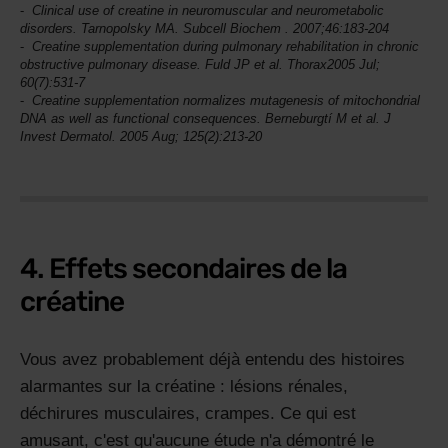
Clinical use of creatine in neuromuscular and neurometabolic
disorders. Tarnopolsky MA.
Subcell Biochem
. 2007;46:183-204
Creatine supplementation during pulmonary rehabilitation in chronic
obstructive pulmonary disease. Fuld JP et al.
Thorax
2005 Jul;
60(7):531-7
Creatine supplementation normalizes mutagenesis of mitochondrial
DNA as well as functional consequences. Berneburgtí M et al.
J
Invest Dermatol
. 2005 Aug; 125(2):213-20
4. Effets secondaires de la
créatine
Vous avez probablement déjà entendu des histoires
alarmantes sur la créatine : lésions rénales,
déchirures musculaires, crampes. Ce qui est
amusant, c'est qu'aucune étude n'a démontré le