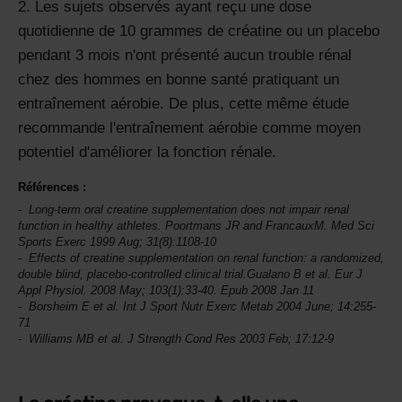
Les sujets observés ayant reçu une dose
quotidienne de 10 grammes de créatine ou un placebo
pendant 3 mois n'ont présenté aucun trouble rénal
chez des hommes en bonne santé pratiquant un
entraînement aérobie. De plus, cette même étude
recommande l'entraînement aérobie comme moyen
potentiel d'améliorer la fonction rénale.
Références :
Long-term oral creatine supplementation does not impair renal
function in healthy athletes. Poortmans JR and FrancauxM.
Med Sci
Sports Exerc
1999 Aug; 31(8):1108-10
Effects of creatine supplementation on renal function: a randomized,
double blind, placebo-controlled clinical trial.Gualano B et al.
Eur J
Appl Physiol
. 2008 May; 103(1):33-40. Epub 2008 Jan 11
Borsheim E et al.
Int J Sport Nutr Exerc Metab
2004 June; 14:255-
71
Williams MB et al.
J Strength Cond Res
2003 Feb; 17:12-9