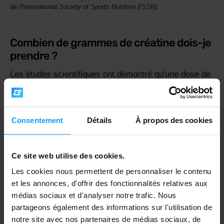
de l'International Society of Sports Nutrition (ISSN).
Combien de grammes de créatine dois-je
prendre ?
Les études scientifiques ont démontré qu'une dose de
3 à 6 grammes de créatine par jour est suffisante. Une
dose plus élevée n'est pas plus efficace et, une fois
les muscles saturés, l'organisme élimine l'excès de
Consentement
Détails
À propos des cookies
créatine.
Ce site web utilise des cookies.
Une phase de charge est-elle nécessaire
Les cookies nous permettent de personnaliser le contenu
?
et les annonces, d'offrir des fonctionnalités relatives aux
médias sociaux et d'analyser notre trafic. Nous
Oui et non. Cela dépend de la rapidité avec laquelle
partageons également des informations sur l'utilisation de
vous souhaitez obtenir des résultats.
Si vous
notre site avec nos partenaires de médias sociaux, de